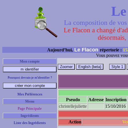
Le
La composition de vos 
Le Flacon a changé d'adr
désormais, 
Le Flacon
Aujourd’hui,
répertorie :
15
Vous pouvez vous
Mon compte
Pourquoi devrais-je m'identifier ?
Mes Préférences
Pseudo
Adresse
Inscription
Menu
christellejuliette
15/10/2016
Page Principale
Ingrédients
Action
Vou
Liste des Ingrédients