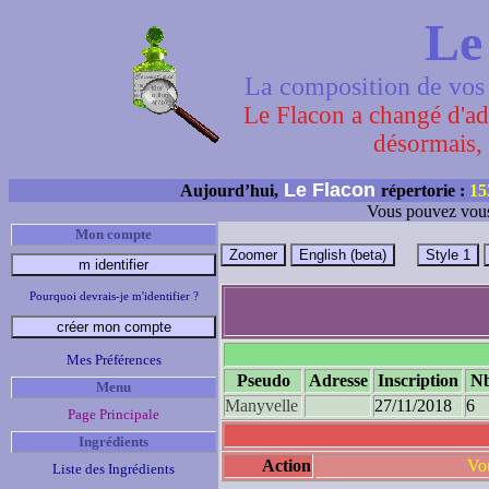
Le
La composition de vos 
Le Flacon a changé d'adr
désormais, 
Le Flacon
Aujourd’hui,
répertorie :
15
Vous pouvez vous
Mon compte
Pourquoi devrais-je m'identifier ?
Mes Préférences
Pseudo
Adresse
Inscription
Nb
Menu
Manyvelle
27/11/2018
6
Page Principale
Ingrédients
Action
Vou
Liste des Ingrédients