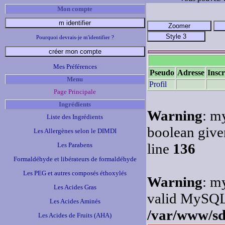
Mon compte
Pourquoi devrais-je m'identifier ?
Mes Préférences
Pseudo
Adresse
Inscr
Menu
Profil
Page Principale
Ingrédients
Warning
: m
Liste des Ingrédients
boolean give
Les Allergènes selon le DIMDI
line
136
Les Parabens
Formaldéhyde et libérateurs de formaldéhyde
Les PEG et autres composés éthoxylés
Warning
: m
Les Acides Gras
valid MySQL 
Les Acides Aminés
/var/www/sda
Les Acides de Fruits (AHA)