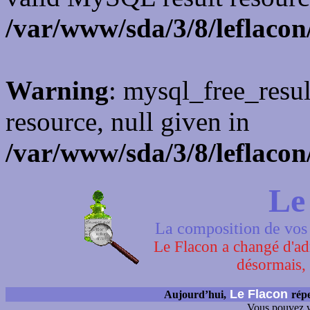
/var/www/sda/3/8/leflacon
Warning
: mysql_free_resul
resource, null given in
/var/www/sda/3/8/leflacon
Le
La composition de vos 
Le Flacon a changé d'adr
désormais, 
Le Flacon
Aujourd’hui,
répe
Vous pouvez v