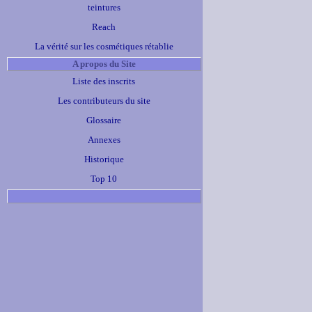
teintures
Reach
La vérité sur les cosmétiques rétablie
A propos du Site
Liste des inscrits
Les contributeurs du site
Glossaire
Annexes
Historique
Top 10