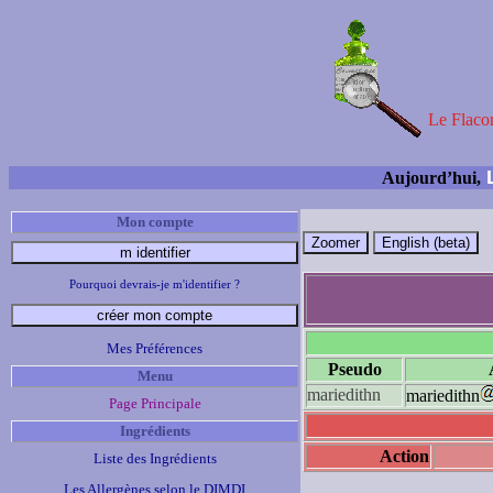
Le Flacon
L
Aujourd’hui,
Mon compte
Pourquoi devrais-je m'identifier ?
Mes Préférences
Pseudo
Menu
mariedithn
mariedithn
Page Principale
Ingrédients
Action
Liste des Ingrédients
Les Allergènes selon le DIMDI