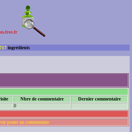
on.free.fr
717
ingrédients
isite
Nbre de commentaire
Dernier commentaire
0
voir poster un commentaire