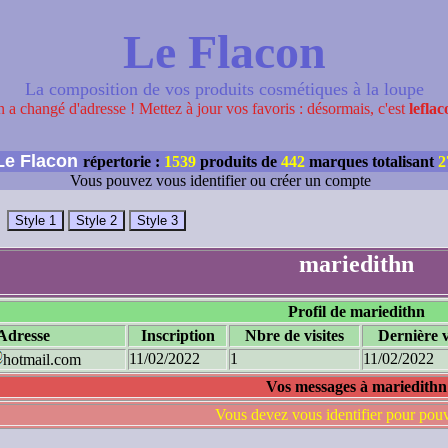
Le Flacon
La composition de vos produits cosmétiques à la loupe
 a changé d'adresse ! Mettez à jour vos favoris : désormais, c'est
leflac
e Flacon
répertorie :
1539
produits de
442
marques totalisant
2
Vous pouvez vous identifier ou créer un compte
mariedithn
Profil de mariedithn
Adresse
Inscription
Nbre de visites
Dernière v
11/02/2022
1
11/02/2022
hotmail.com
Vos messages à mariedithn
Vous devez vous identifier pour pou