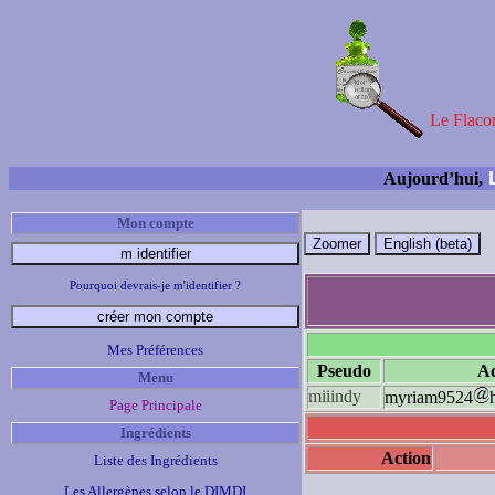
Le Flacon
L
Aujourd’hui,
Mon compte
Pourquoi devrais-je m'identifier ?
Mes Préférences
Pseudo
Ad
Menu
miiindy
myriam9524
Page Principale
Ingrédients
Action
Liste des Ingrédients
Les Allergènes selon le DIMDI