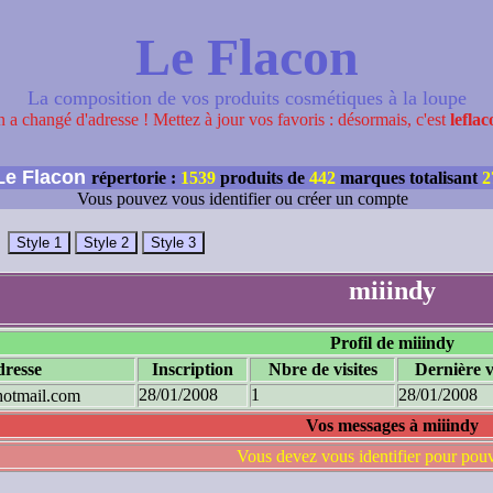
Le Flacon
La composition de vos produits cosmétiques à la loupe
 a changé d'adresse ! Mettez à jour vos favoris : désormais, c'est
leflac
e Flacon
répertorie :
1539
produits de
442
marques totalisant
2
Vous pouvez vous identifier ou créer un compte
miiindy
Profil de miiindy
resse
Inscription
Nbre de visites
Dernière v
28/01/2008
1
28/01/2008
hotmail.com
Vos messages à miiindy
Vous devez vous identifier pour pou