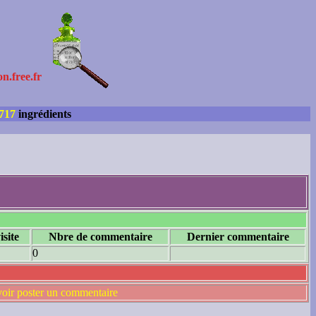
on.free.fr
717
ingrédients
isite
Nbre de commentaire
Dernier commentaire
0
voir poster un commentaire