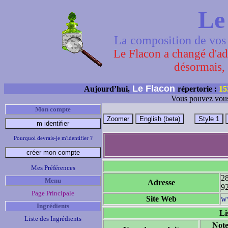
Le
La composition de vos 
Le Flacon a changé d'adr
désormais, 
Le Flacon
Aujourd’hui,
répertorie :
15
Vous pouvez vous
Mon compte
Pourquoi devrais-je m'identifier ?
Mes Préférences
28
Menu
Adresse
92
Page Principale
Site Web
w
Ingrédients
Li
Liste des Ingrédients
Note