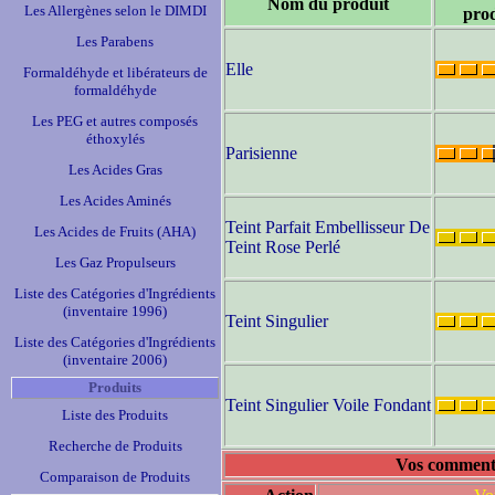
Nom du produit
Les Allergènes selon le DIMDI
prod
Les Parabens
Elle
Formaldéhyde et libérateurs de
formaldéhyde
Les PEG et autres composés
éthoxylés
Parisienne
Les Acides Gras
Les Acides Aminés
Teint Parfait Embellisseur De
Les Acides de Fruits (AHA)
Teint Rose Perlé
Les Gaz Propulseurs
Liste des Catégories d'Ingrédients
(inventaire 1996)
Teint Singulier
Liste des Catégories d'Ingrédients
(inventaire 2006)
Produits
Teint Singulier Voile Fondant
Liste des Produits
Recherche de Produits
Vos commenta
Comparaison de Produits