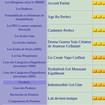
Les Allergènes selon le DIMDI
Accord Parfait
Les Parabens
Formaldéhyde et libérateurs de
Age Re-Perfect
formaldéhyde
Les PEG et autres composés
éthoxylés
Cashmere Perfect
Les Acides Gras
Derma Genese Soin Créateur
Les Acides Aminés
de Jeunesse Cellulaire
Les Acides de Fruits (AHA)
Les Gaz Propulseurs
Go Create Vapo Coiffant
Liste des Catégories d'Ingrédients
(inventaire 1996)
Hydrafresh Gel Moussant
Liste des Catégories d'Ingrédients
Equilibrant
(inventaire 2006)
Produits
Indestructible Gel Glue
Liste des Produits
Recherche de Produits
Lait devient tonique
Comparaison de Produits