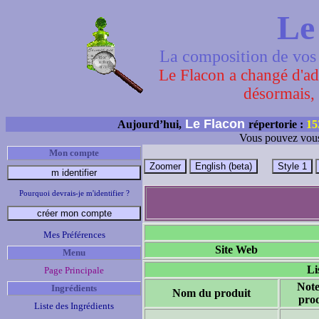
Le
La composition de vos 
Le Flacon a changé d'adr
désormais, 
Le Flacon
Aujourd’hui,
répertorie :
15
Vous pouvez vous
Mon compte
Pourquoi devrais-je m'identifier ?
Mes Préférences
Site Web
Menu
Li
Page Principale
Note
Ingrédients
Nom du produit
prod
Liste des Ingrédients