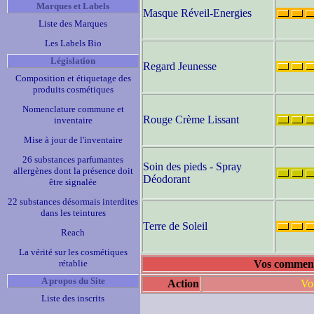
Marques et Labels
Masque Réveil-Energies
Liste des Marques
Les Labels Bio
Législation
Regard Jeunesse
Composition et étiquetage des
produits cosmétiques
Nomenclature commune et
Rouge Crème Lissant
inventaire
Mise à jour de l'inventaire
26 substances parfumantes
Soin des pieds - Spray
allergènes dont la présence doit
Déodorant
être signalée
22 substances désormais interdites
dans les teintures
Terre de Soleil
Reach
La vérité sur les cosmétiques
rétablie
Vos commenta
A propos du Site
Action
Vo
Liste des inscrits