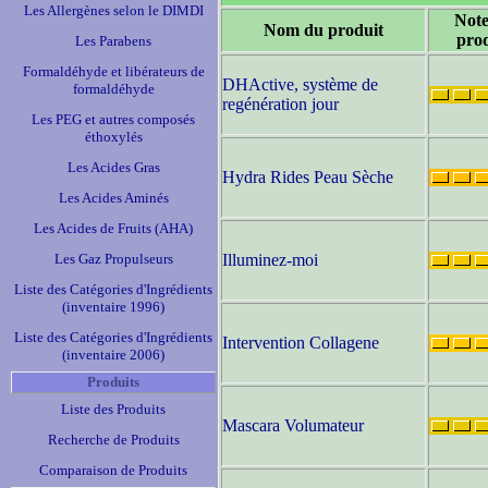
Les Allergènes selon le DIMDI
Note
Nom du produit
prod
Les Parabens
Formaldéhyde et libérateurs de
DHActive, système de
formaldéhyde
regénération jour
Les PEG et autres composés
éthoxylés
Les Acides Gras
Hydra Rides Peau Sèche
Les Acides Aminés
Les Acides de Fruits (AHA)
Les Gaz Propulseurs
Illuminez-moi
Liste des Catégories d'Ingrédients
(inventaire 1996)
Liste des Catégories d'Ingrédients
Intervention Collagene
(inventaire 2006)
Produits
Liste des Produits
Mascara Volumateur
Recherche de Produits
Comparaison de Produits