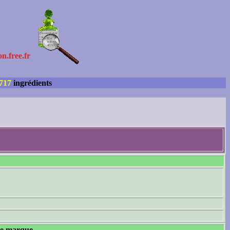
on.free.fr
717
ingrédients
tte marque