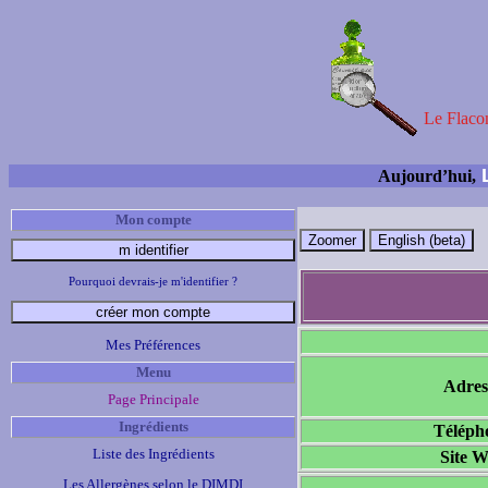
Le Flacon
L
Aujourd’hui,
Mon compte
Pourquoi devrais-je m'identifier ?
Mes Préférences
Menu
Adres
Page Principale
Ingrédients
Téléph
Liste des Ingrédients
Site 
Les Allergènes selon le DIMDI