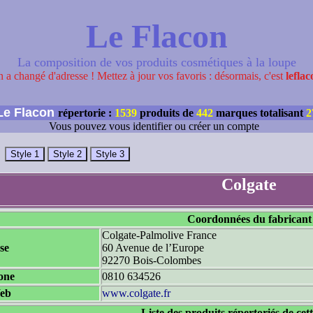
Le Flacon
La composition de vos produits cosmétiques à la loupe
 a changé d'adresse ! Mettez à jour vos favoris : désormais, c'est
leflac
e Flacon
répertorie :
1539
produits de
442
marques totalisant
2
Vous pouvez vous identifier ou créer un compte
Colgate
Coordonnées du fabricant
Colgate-Palmolive France
se
60 Avenue de l’Europe
92270 Bois-Colombes
one
0810 634526
Web
www.colgate.fr
Liste des produits répertoriés de ce