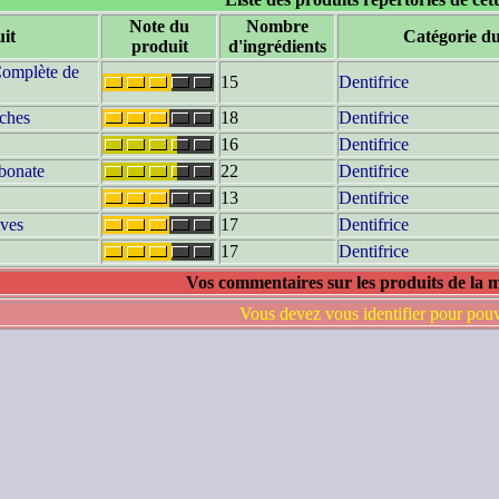
Note du
Nombre
it
Catégorie du
produit
d'ingrédients
Complète de
15
Dentifrice
îches
18
Dentifrice
16
Dentifrice
bonate
22
Dentifrice
13
Dentifrice
ives
17
Dentifrice
17
Dentifrice
Vos commentaires sur les produits de la 
Vous devez vous identifier pour pou