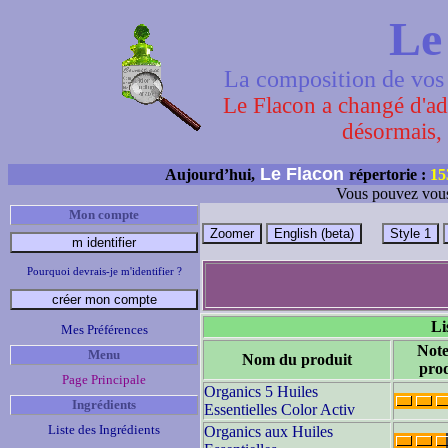
Le
La composition de vos 
Le Flacon a changé d'adr
désormais, 
Le Flacon
Aujourd’hui,
répertorie :
15
Vous pouvez vous
Mon compte
Pourquoi devrais-je m'identifier ?
Li
Mes Préférences
Note
Menu
Nom du produit
prod
Page Principale
Organics 5 Huiles
Ingrédients
Essentielles Color Activ
Liste des Ingrédients
Organics aux Huiles