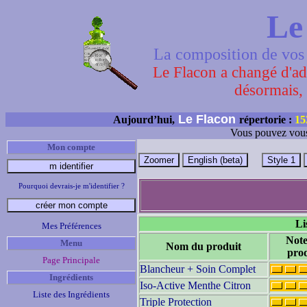
Le
La composition de vos 
Le Flacon a changé d'adr
désormais, 
Le Flacon
Aujourd’hui,
répertorie :
15
Vous pouvez vous
Mon compte
Pourquoi devrais-je m'identifier ?
Li
Mes Préférences
Note
Menu
Nom du produit
prod
Page Principale
Blancheur + Soin Complet
Ingrédients
Iso-Active Menthe Citron
Liste des Ingrédients
Triple Protection