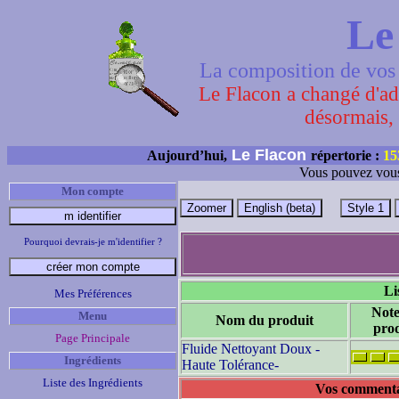
Le
La composition de vos 
Le Flacon a changé d'adr
désormais, 
Le Flacon
Aujourd’hui,
répertorie :
15
Vous pouvez vous
Mon compte
Pourquoi devrais-je m'identifier ?
Li
Mes Préférences
Note
Menu
Nom du produit
prod
Page Principale
Fluide Nettoyant Doux -
Ingrédients
Haute Tolérance-
Liste des Ingrédients
Vos commentai