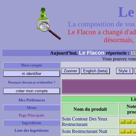
Le
La composition de vos 
Le Flacon a changé d'adr
désormais, 
Le Flacon
Aujourd’hui,
répertorie :
15
Vous pouvez vous
Mon compte
Pourquoi devrais-je m'identifier ?
Li
Mes Préférences
Note
Menu
Nom du produit
prod
Page Principale
Soin Contour Des Yeux
Ingrédients
Restructurant
Liste des Ingrédients
Soin Restructurant Nuit