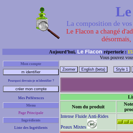
Le
La composition de vos 
Le Flacon a changé d'adr
désormais, 
Le Flacon
Aujourd’hui,
répertorie :
15
Vous pouvez vous
Mon compte
Pourquoi devrais-je m'identifier ?
Li
Mes Préférences
Note
Menu
Nom du produit
prod
Page Principale
Intense Fluide Anti-Rides
Ingrédients
Peaux Mixtes
Liste des Ingrédients