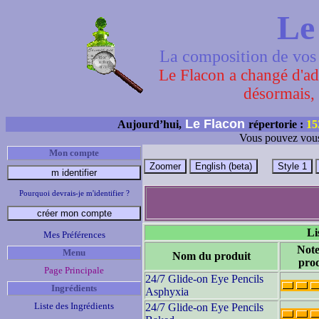
Le
La composition de vos 
Le Flacon a changé d'adr
désormais, 
Le Flacon
Aujourd’hui,
répertorie :
15
Vous pouvez vous
Mon compte
Pourquoi devrais-je m'identifier ?
Li
Mes Préférences
Note
Menu
Nom du produit
prod
Page Principale
24/7 Glide-on Eye Pencils
Ingrédients
Asphyxia
Liste des Ingrédients
24/7 Glide-on Eye Pencils