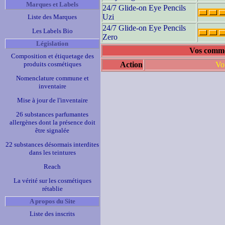
Marques et Labels
24/7 Glide-on Eye Pencils
Uzi
Liste des Marques
24/7 Glide-on Eye Pencils
Les Labels Bio
Zero
Législation
Vos comme
Composition et étiquetage des
produits cosmétiques
Action
Vo
Nomenclature commune et
inventaire
Mise à jour de l'inventaire
26 substances parfumantes
allergènes dont la présence doit
être signalée
22 substances désormais interdites
dans les teintures
Reach
La vérité sur les cosmétiques
rétablie
A propos du Site
Liste des inscrits