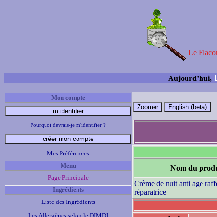
Le Flacon
L
Aujourd’hui,
Mon compte
Pourquoi devrais-je m'identifier ?
Mes Préférences
Menu
Nom du produ
Page Principale
Crème de nuit anti age raff
Ingrédients
réparatrice
Liste des Ingrédients
Les Allergènes selon le DIMDI