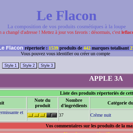
Le Flacon
La composition de vos produits cosmétiques à la loupe
 a changé d'adresse ! Mettez à jour vos favoris : désormais, c'est
leflac
e Flacon
répertorie :
1539
produits de
442
marques totalisant
2
Vous pouvez vous identifier ou créer un compte
APPLE 3A
Liste des produits répertoriés de ce
Note du
Nombre
it
Catégorie du
produit
d'ingrédients
ermissante et
37
Crème nuit
Vos commentaires sur les produits de la