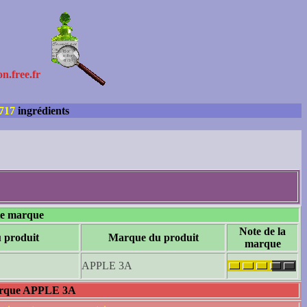
on.free.fr
717
ingrédients
tte marque
Note de la
 produit
Marque du produit
marque
APPLE 3A
 marque APPLE 3A