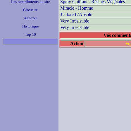
Spray Coiffant - Résines Végétales
Les contributeurs du site
Miracle - Homme
Glossaire
J’adore L’Absolu
Annexes
Very Irrésistible
Historique
Very Irresistible
Top 10
Vos commentai
Action
Vou