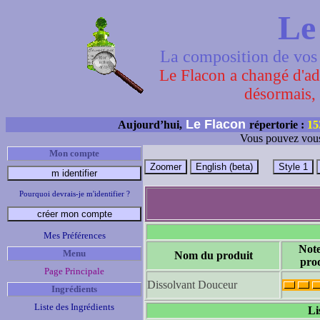
Le
La composition de vos 
Le Flacon a changé d'adr
désormais, 
Le Flacon
Aujourd’hui,
répertorie :
15
Vous pouvez vous
Mon compte
Pourquoi devrais-je m'identifier ?
Mes Préférences
Not
Menu
Nom du produit
pro
Page Principale
Dissolvant Douceur
Ingrédients
Liste des Ingrédients
Li