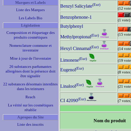
Marques et Labels
(Eur)
Benzyl Salicylate
(12 vote
Liste des Marques
Benzophenone-1
Les Labels Bio
(1 vote)
Législation
Butylphenyl
Composition et étiquetage des
(15 vote
(Eur)
Methylpropional
produits cosmétiques
Nomenclature commune et
(Eur)
Hexyl Cinnamal
(14 vote
inventaire
Mise à jour de l'inventaire
(Eur)
Limonene
(19 vote
26 substances parfumantes
(Eur)
Eugenol
allergènes dont la présence doit
(8 votes
être signalée
22 substances désormais interdites
(Eur)
Linalool
(21 vote
dans les teintures
Reach
(Eur)
CI 42090
(7 votes
La vérité sur les cosmétiques
rétablie
A propos du Site
Nom du produit
Liste des inscrits