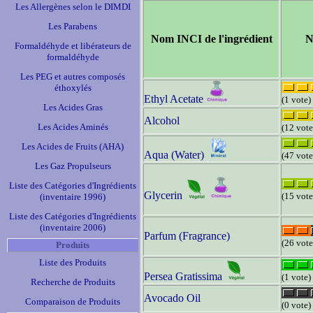
Les Allergènes selon le DIMDI
Les Parabens
Nom INCI de l'ingrédient
N
Formaldéhyde et libérateurs de
formaldéhyde
Les PEG et autres composés
éthoxylés
Ethyl Acetate
(1 vote)
Les Acides Gras
Alcohol
Les Acides Aminés
(12 vote
Les Acides de Fruits (AHA)
Aqua (Water)
(47 vote
Les Gaz Propulseurs
Liste des Catégories d'Ingrédients
Glycerin
(15 vote
(inventaire 1996)
Liste des Catégories d'Ingrédients
(inventaire 2006)
Parfum (Fragrance)
(26 vote
Produits
Liste des Produits
Persea Gratissima
(1 vote)
Recherche de Produits
Avocado Oil
Comparaison de Produits
(0 vote)