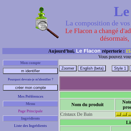
Le
La composition de vos 
Le Flacon a changé d'adr
désormais, 
Le Flacon
Aujourd’hui,
répertorie :
15
Vous pouvez vous
Mon compte
Pourquoi devrais-je m'identifier ?
Mes Préférences
Not
Menu
Nom du produit
pro
Page Principale
Cristaux De Bain
Ingrédients
Li
Liste des Ingrédients