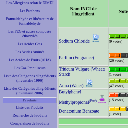
Les Allergènes selon le DIMDI
Nom INCI de
Les Parabens
Note
l'ingrédient
Formaldéhyde et libérateurs de
formaldéhyde
Les PEG et autres composés
éthoxylés
Sodium Chloride
(9 votes)
Les Acides Gras
Les Acides Aminés
Parfum (Fragrance)
Les Acides de Fruits (AHA)
(26 votes)
Les Gaz Propulseurs
Triticum Vulgare (Wheat)
Starch
(1 vote)
Liste des Catégories d'Ingrédients
(inventaire 1996)
Aqua (Water)
(47 votes)
Liste des Catégories d'Ingrédients
Butylphenyl
(inventaire 2006)
(15 votes)
Produits
(Eur)
Methylpropional
Liste des Produits
Denatonium Benzoate
(1 vote)
Recherche de Produits
Comparaison de Produits