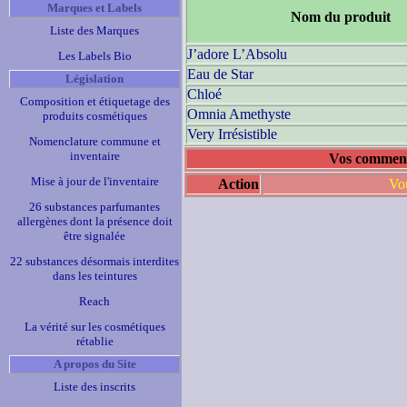
Marques et Labels
Nom du produit
Liste des Marques
J’adore L’Absolu
Les Labels Bio
Eau de Star
Législation
Chloé
Composition et étiquetage des
Omnia Amethyste
produits cosmétiques
Very Irrésistible
Nomenclature commune et
inventaire
Vos commenta
Mise à jour de l'inventaire
Action
Vou
26 substances parfumantes
allergènes dont la présence doit
être signalée
22 substances désormais interdites
dans les teintures
Reach
La vérité sur les cosmétiques
rétablie
A propos du Site
Liste des inscrits