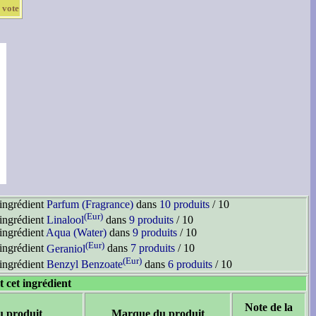
 vote
'ingrédient
Parfum (Fragrance)
dans
10 produits
/ 10
(Eur)
'ingrédient
Linalool
dans
9 produits
/ 10
'ingrédient
Aqua (Water)
dans
9 produits
/ 10
(Eur)
'ingrédient
Geraniol
dans
7 produits
/ 10
(Eur)
'ingrédient
Benzyl Benzoate
dans
6 produits
/ 10
t cet ingrédient
Note de la
u produit
Marque du produit