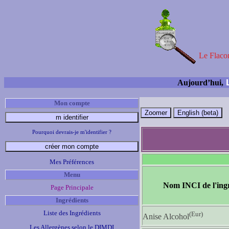
Le Flacon
L
Aujourd’hui,
Mon compte
Pourquoi devrais-je m'identifier ?
Mes Préférences
Menu
Nom INCI de l'ing
Page Principale
Ingrédients
Liste des Ingrédients
(Eur)
Anise Alcohol
Les Allergènes selon le DIMDI