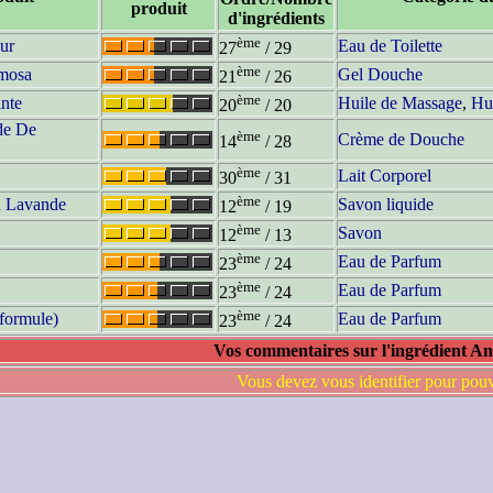
produit
d'ingrédients
ème
ur
Eau de Toilette
27
/ 29
ème
mosa
Gel Douche
21
/ 26
ème
nte
Huile de Massage
,
Hui
20
/ 20
de De
ème
Crème de Douche
14
/ 28
ème
Lait Corporel
30
/ 31
ème
a Lavande
Savon liquide
12
/ 19
ème
Savon
12
/ 13
ème
Eau de Parfum
23
/ 24
ème
Eau de Parfum
23
/ 24
ème
 formule)
Eau de Parfum
23
/ 24
Vos commentaires sur l'ingrédient An
Vous devez vous identifier pour pou