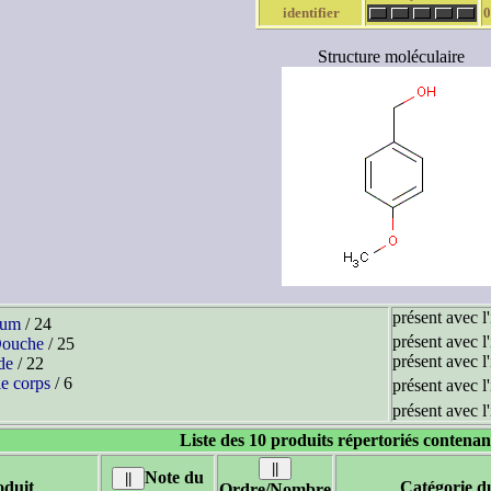
identifier
0
Structure moléculaire
présent avec l
fum
/ 24
présent avec l
Douche
/ 25
présent avec l
de
/ 22
le corps
/ 6
présent avec l
présent avec l
Liste des 10 produits répertoriés contenan
Note du
duit
Catégorie d
Ordre/Nombre