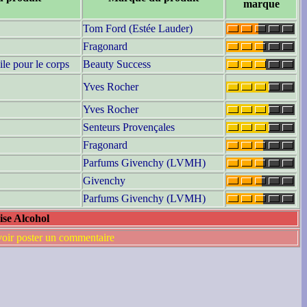
marque
Tom Ford (Estée Lauder)
Fragonard
le pour le corps
Beauty Success
Yves Rocher
Yves Rocher
Senteurs Provençales
Fragonard
Parfums Givenchy (LVMH)
Givenchy
Parfums Givenchy (LVMH)
ise Alcohol
voir poster un commentaire