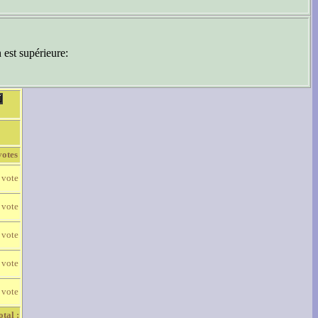
 est supérieure:
votes
 vote
 vote
 vote
 vote
 vote
otal :