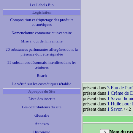
Les Labels Bio
Législation
Composition et étiquetage des produits
cosmétiques
Nomenclature commune et inventaire
Mise à jour de l'inventaire
26 substances parfumantes allergènes dont la
présence doit être signalée
22 substances désormais interdites dans les
teintures
Reach
La vérité sur les cosmétiques rétablie
présent dans
3 Eau de Par
A propos du Site
présent dans
1 Crème de 
présent dans
1 Savon liqui
Liste des inscrits
présent dans
1 Huile pour 
Les contributeurs du site
présent dans
1 Savon
/ 42
Glossaire
Annexes
Nom du pro
Historique