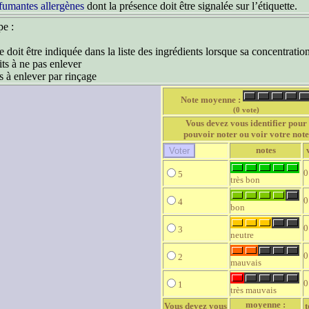
fumantes allergènes
dont la présence doit être signalée sur l’étiquette.
pe :
 doit être indiquée dans la liste des ingrédients lorsque sa concentration
ts à ne pas enlever
s à enlever par rinçage
Note moyenne :
(0 vote)
Vous devez vous identifier pour
pouvoir noter ou voir votre note
notes
0
5
très bon
0
4
bon
0
3
neutre
0
2
mauvais
0
1
très mauvais
moyenne :
Vous devez vous
t