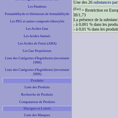
Une des 26
substances par
Les Parabens
(Eur)
= Restriction en Euro
Formaldéhyde et libérateurs de formaldéhyde
III/1,73
La présence de la substance
Les PEG et autres composés éthoxylés
- à 0,001 % dans les produi
Les Acides Gras
- à 0,01 % dans les produit
Les Acides Aminés
Les Acides de Fruits (AHA)
Les Gaz Propulseurs
Liste des Catégories d'Ingrédients (inventaire
1996)
Liste des Catégories d'Ingrédients (inventaire
2006)
Produits
Liste des Produits
Recherche de Produits
Comparaison de Produits
Marques et Labels
Liste des Marques