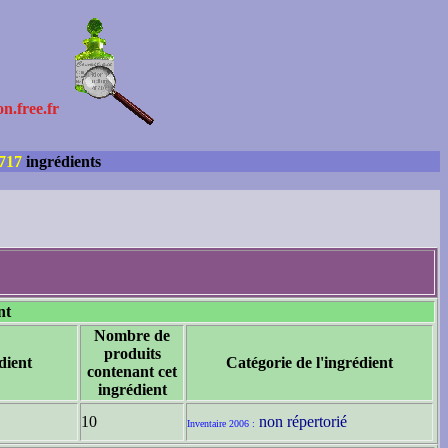
on.free.fr
717
ingrédients
nt
Nombre de
produits
dient
Catégorie de l'ingrédient
contenant cet
ingrédient
10
non répertorié
Inventaire 2006 :