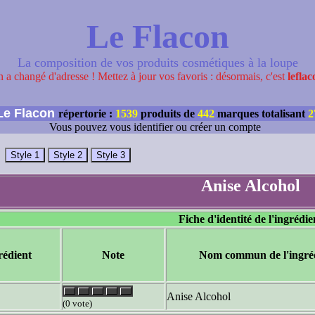
Le Flacon
La composition de vos produits cosmétiques à la loupe
 a changé d'adresse ! Mettez à jour vos favoris : désormais, c'est
leflac
e Flacon
répertorie :
1539
produits de
442
marques totalisant
2
Vous pouvez vous identifier ou créer un compte
Anise Alcohol
Fiche d'identité de l'ingrédie
rédient
Note
Nom commun de l'ingré
Anise Alcohol
(0 vote)