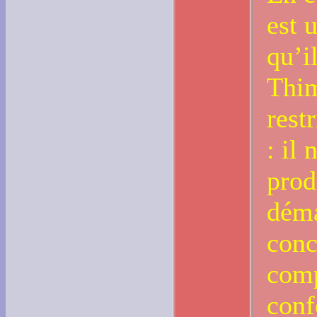
est 
qu’i
Thim
rest
: il
prod
déma
conc
comp
conf