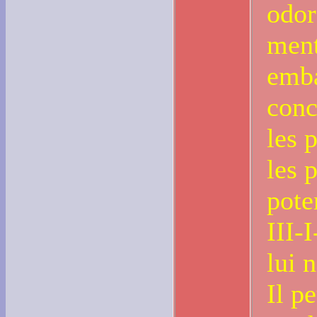
odor
ment
emba
conc
les 
les 
pote
III-
lui 
Il p