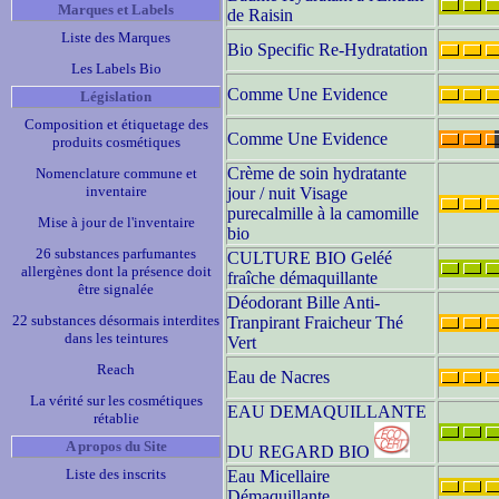
Marques et Labels
de Raisin
Liste des Marques
Bio Specific Re-Hydratation
Les Labels Bio
Comme Une Evidence
Législation
Composition et étiquetage des
Comme Une Evidence
produits cosmétiques
Crème de soin hydratante
Nomenclature commune et
inventaire
jour / nuit Visage
purecalmille à la camomille
Mise à jour de l'inventaire
bio
26 substances parfumantes
CULTURE BIO Geléé
allergènes dont la présence doit
fraîche démaquillante
être signalée
Déodorant Bille Anti-
22 substances désormais interdites
Tranpirant Fraicheur Thé
dans les teintures
Vert
Reach
Eau de Nacres
La vérité sur les cosmétiques
EAU DEMAQUILLANTE
rétablie
A propos du Site
DU REGARD BIO
Liste des inscrits
Eau Micellaire
Démaquillante