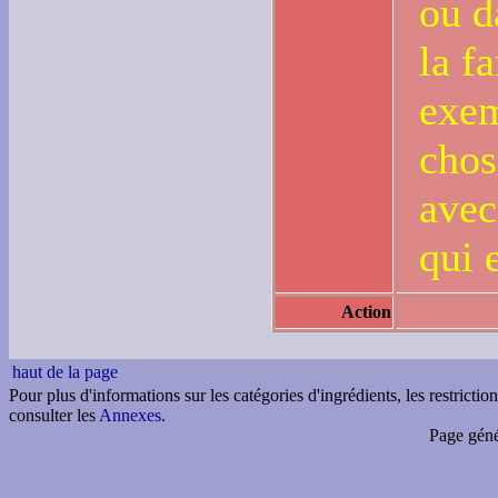
ou d
la f
exe
chos
avec
qui 
Action
haut de la page
Pour plus d'informations sur les catégories d'ingrédients, les restricti
consulter les
Annexes
.
Page géné