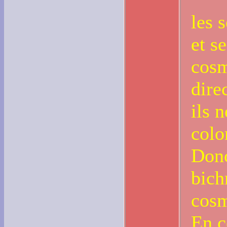
les 
et se
cosm
dire
ils 
colo
Donc
bich
cosm
En c