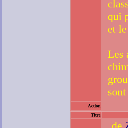
clas
qui 
et l
Les 
chim
grou
sont
Action
Titre
de