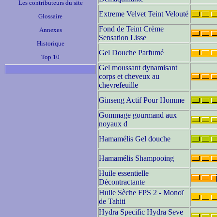
Les contributeurs du site
Extreme Velvet Teint Velouté
Glossaire
Fond de Teint Crème
Annexes
Sensation Lisse
Historique
Gel Douche Parfumé
Top 10
Gel moussant dynamisant
corps et cheveux au
chevrefeuille
Ginseng Actif Pour Homme
Gommage gourmand aux
noyaux d
Hamamélis Gel douche
Hamamélis Shampooing
Huile essentielle
Décontractante
Huile Sèche FPS 2 - Monoï
de Tahiti
Hydra Specific Hydra Seve