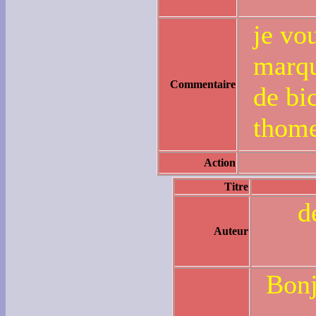
je vou
marqu
Commentaire
de bi
thome
Action
Titre
d
Auteur
Bonj