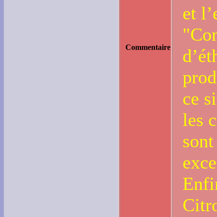
et l
"Con
Commentaire
d’ét
prod
ce s
les 
sont 
exce
Enfi
Citr