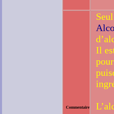
Seul
Alco
d’al
Il es
pour
puis
ingr
L’al
Commentaire