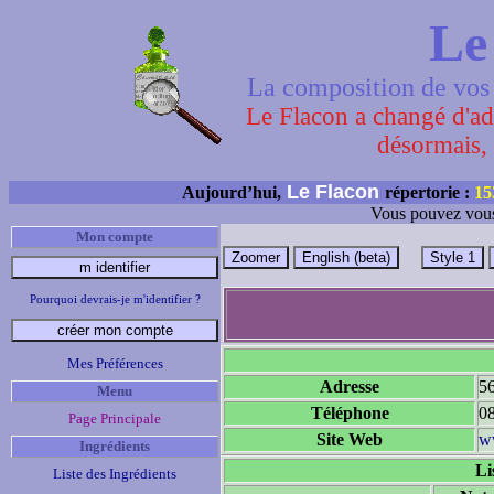
Le
La composition de vos 
Le Flacon a changé d'adr
désormais, 
Le Flacon
Aujourd’hui,
répertorie :
15
Vous pouvez vous
Mon compte
Pourquoi devrais-je m'identifier ?
Mes Préférences
Adresse
5
Menu
Téléphone
0
Page Principale
Site Web
ww
Ingrédients
Li
Liste des Ingrédients