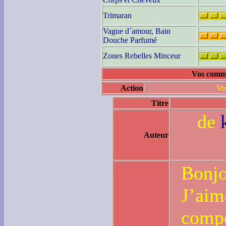
Trimaran
Vague d´amour, Bain
Douche Parfumé
Zones Rebelles Minceur
Vos comme
Action
Vo
Titre
de
Auteur
Bonjo
J’aim
compo