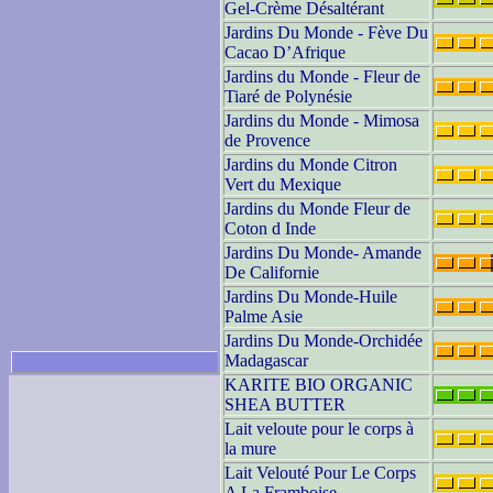
Gel-Crème Désaltérant
Jardins Du Monde - Fève Du
Cacao D’Afrique
Jardins du Monde - Fleur de
Tiaré de Polynésie
Jardins du Monde - Mimosa
de Provence
Jardins du Monde Citron
Vert du Mexique
Jardins du Monde Fleur de
Coton d Inde
Jardins Du Monde- Amande
De Californie
Jardins Du Monde-Huile
Palme Asie
Jardins Du Monde-Orchidée
Madagascar
KARITE BIO ORGANIC
SHEA BUTTER
Lait veloute pour le corps à
la mure
Lait Velouté Pour Le Corps
A La Framboise