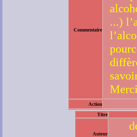
alcoh
...) l
Commentaire
l’alc
pourc
diffè
savoi
Merc
Action
Titre
d
Auteur