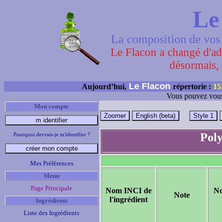
Le
La composition de vos 
Le Flacon a changé d'adr
désormais, 
Le Flacon
Aujourd’hui,
répertorie :
15
Vous pouvez vous
Mon compte
Poly
Pourquoi devrais-je m'identifier ?
Mes Préférences
Menu
Page Principale
Nom INCI de
N
Note
l'ingrédient
Ingrédients
Liste des Ingrédients