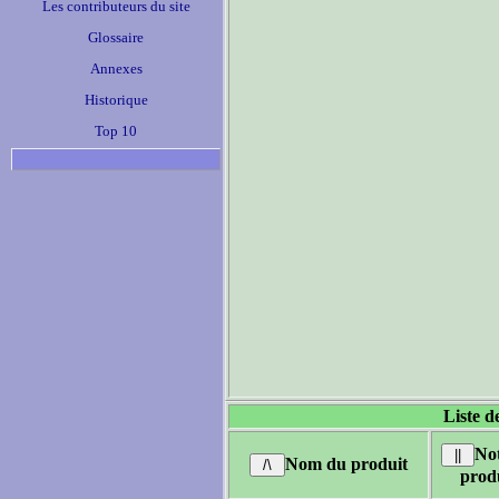
Les contributeurs du site
Glossaire
Annexes
Historique
Top 10
Liste d
No
Nom du produit
prod