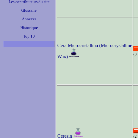
Les contributeurs du site
Glossaire
Annexes
Historique
Top 10
Cera Microcristallina (Microcrystalline
(3
Wax)
Ceresin
(2