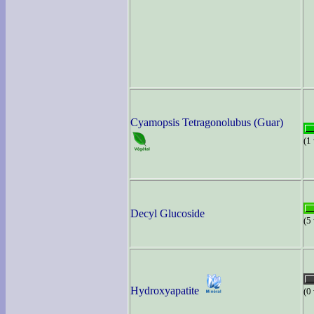
Cyamopsis Tetragonolubus (Guar)
(1
Decyl Glucoside
(5
Hydroxyapatite
(0