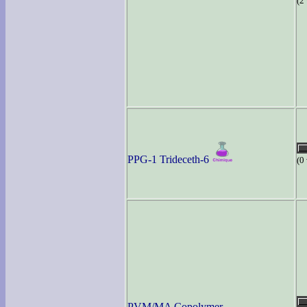
(2
PPG-1 Trideceth-6
(0
PVM/MA Copolymer