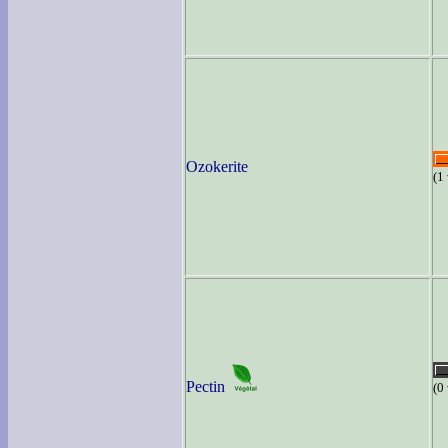
Ozokerite
(1
Pectin
(0