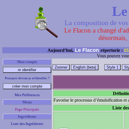
Le
La composition de vos 
Le Flacon a changé d'adr
désormais, 
Le Flacon
Aujourd’hui,
répertorie :
15
Vous pouvez vous
Mon compte
Pourquoi devrais-je m'identifier ?
Définitio
Mes Préférences
Favorise le processus d’émulsification et a
Menu
Liste de
Page Principale
Ingrédients
Liste des Ingrédients