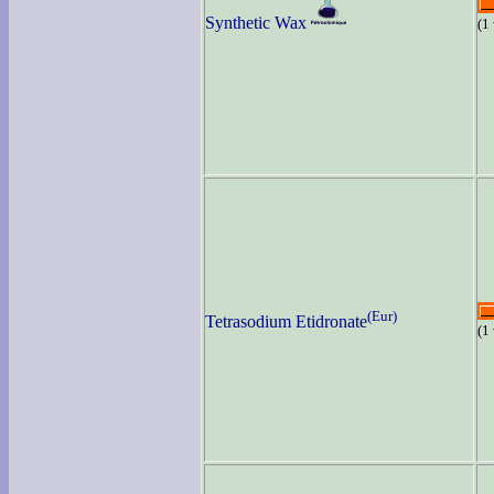
Synthetic Wax
(1
(Eur)
Tetrasodium Etidronate
(1