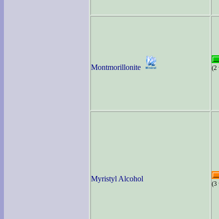
Montmorillonite
(2
Myristyl Alcohol
(3