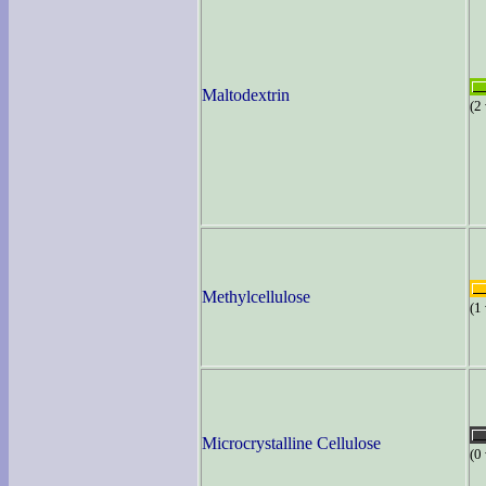
Maltodextrin
(2
Methylcellulose
(1
Microcrystalline Cellulose
(0