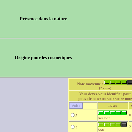
Présence dans la nature
Origine pour les cosmétiques
Note moyenne :
(2 votes)
Vous devez vous identifier pour
pouvoir noter ou voir votre note
notes
0
5
très bon
2
4
bon