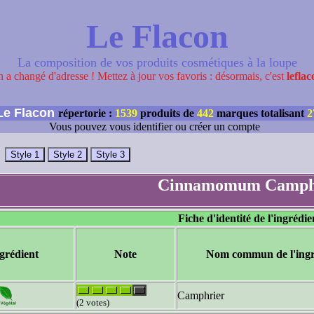
Le Flacon
La composition de vos produits cosmétiques à la loupe
 a changé d'adresse ! Mettez à jour vos favoris : désormais, c'est
leflac
e Flacon
répertorie :
1539
produits de
442
marques totalisant
2
Vous pouvez vous identifier ou créer un compte
Cinnamomum Camph
Fiche d'identité de l'ingrédie
grédient
Note
Nom commun de l'ingr
Camphrier
(2 votes)