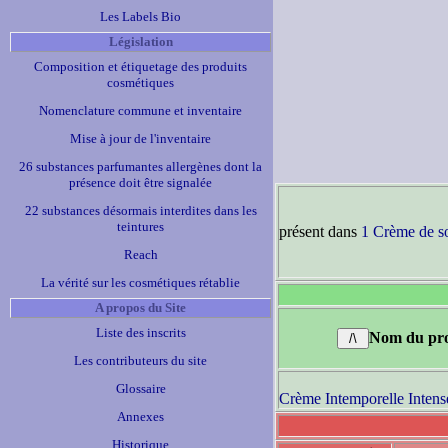
Les Labels Bio
Législation
Composition et étiquetage des produits
cosmétiques
Nomenclature commune et inventaire
Mise à jour de l'inventaire
26 substances parfumantes allergènes dont la
présence doit être signalée
22 substances désormais interdites dans les
teintures
présent dans
1 Crème de s
Reach
La vérité sur les cosmétiques rétablie
A propos du Site
Liste des inscrits
Nom du pro
Les contributeurs du site
Glossaire
Crème Intemporelle Intens
Annexes
Historique