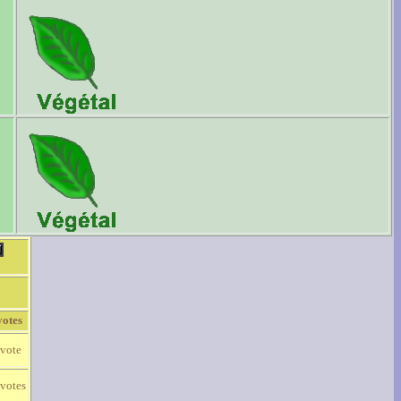
votes
 vote
 votes