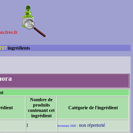
on.free.fr
717
ingrédients
ora
nt
Nombre de
produits
édient
Catégorie de l'ingrédient
contenant cet
ingrédient
1
non répertorié
Inventaire 2006 :