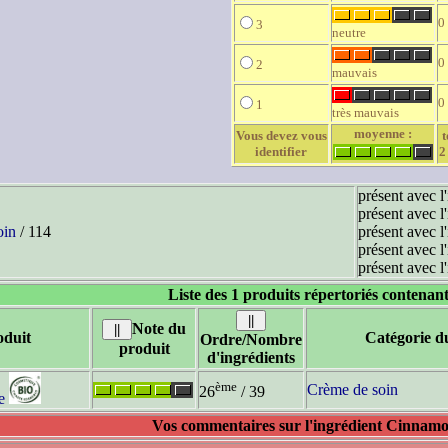
0
3
neutre
0
2
mauvais
0
1
très mauvais
moyenne :
Vous devez vous
t
identifier
2
présent avec l
présent avec l
oin
/ 114
présent avec l
présent avec l
présent avec l
Liste des 1 produits répertoriés contenant
Note du
duit
Catégorie d
Ordre/Nombre
produit
d'ingrédients
ème
Crème de soin
26
/ 39
e
Vos commentaires sur l'ingrédient Cinn