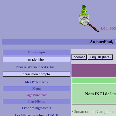
Le Flacon
L
Aujourd’hui,
Mon compte
Pourquoi devrais-je m'identifier ?
Mes Préférences
Menu
Nom INCI de l'in
Page Principale
Ingrédients
Liste des Ingrédients
Cinnamomum Camphora
Les Allergènes selon le DIMDI