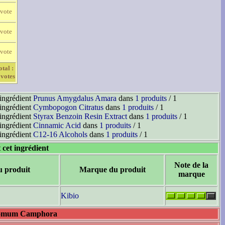
 vote
 vote
 vote
otal :
 votes
'ingrédient
Prunus Amygdalus Amara
dans
1 produits
/ 1
'ingrédient
Cymbopogon Citratus
dans
1 produits
/ 1
'ingrédient
Styrax Benzoin Resin Extract
dans
1 produits
/ 1
'ingrédient
Cinnamic Acid
dans
1 produits
/ 1
'ingrédient
C12-16 Alcohols
dans
1 produits
/ 1
 cet ingrédient
Note de la
u produit
Marque du produit
marque
Kibio
amomum Camphora