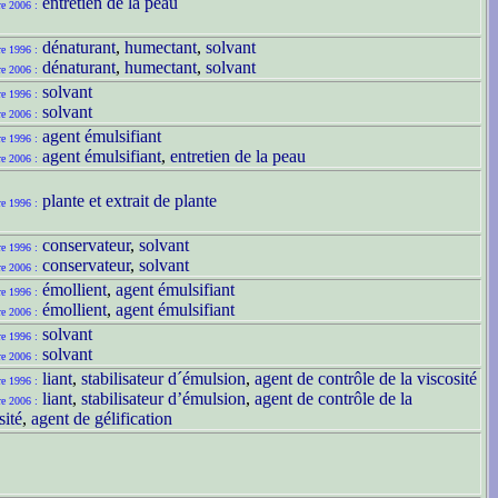
entretien de la peau
re 2006 :
dénaturant
,
humectant
,
solvant
re 1996 :
dénaturant
,
humectant
,
solvant
re 2006 :
solvant
re 1996 :
solvant
re 2006 :
agent émulsifiant
re 1996 :
agent émulsifiant
,
entretien de la peau
re 2006 :
plante et extrait de plante
re 1996 :
conservateur
,
solvant
re 1996 :
conservateur
,
solvant
re 2006 :
émollient
,
agent émulsifiant
re 1996 :
émollient
,
agent émulsifiant
re 2006 :
solvant
re 1996 :
solvant
re 2006 :
liant
,
stabilisateur d´émulsion
,
agent de contrôle de la viscosité
re 1996 :
liant
,
stabilisateur d’émulsion
,
agent de contrôle de la
re 2006 :
sité
,
agent de gélification