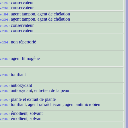
conservateur
re 1996 :
conservateur
re 2006 :
agent tampon
,
agent de chélation
re 1996 :
agent tampon
,
agent de chélation
re 2006 :
conservateur
re 1996 :
conservateur
re 2006 :
non répertorié
re 2006 :
agent filmogène
re 2006 :
tonifiant
re 2006 :
antioxydant
re 1996 :
antioxydant
,
entretien de la peau
re 2006 :
plante et extrait de plante
re 1996 :
tonifiant
,
agent rafraîchissant
,
agent antimicrobien
re 2006 :
émollient
,
solvant
re 1996 :
émollient
,
solvant
re 2006 :