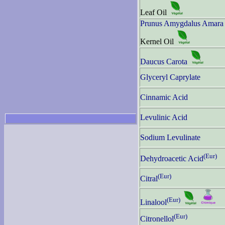
Leaf Oil
Prunus Amygdalus Amara
Kernel Oil
Daucus Carota
Glyceryl Caprylate
Cinnamic Acid
Levulinic Acid
Sodium Levulinate
(Eur)
Dehydroacetic Acid
(Eur)
Citral
(Eur)
Linalool
(Eur)
Citronellol