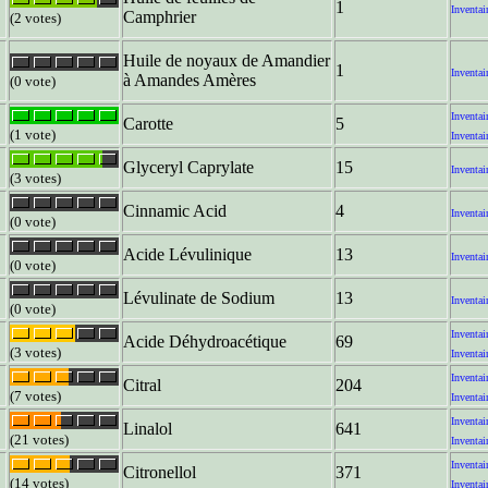
1
Inventai
Camphrier
(2 votes)
Huile de noyaux de Amandier
1
Inventai
à Amandes Amères
(0 vote)
Inventai
Carotte
5
(1 vote)
Inventai
Glyceryl Caprylate
15
Inventai
(3 votes)
Cinnamic Acid
4
Inventai
(0 vote)
Acide Lévulinique
13
Inventai
(0 vote)
Lévulinate de Sodium
13
Inventai
(0 vote)
Inventai
Acide Déhydroacétique
69
(3 votes)
Inventai
Inventai
Citral
204
(7 votes)
Inventai
Inventai
Linalol
641
(21 votes)
Inventai
Inventai
Citronellol
371
(14 votes)
Inventai