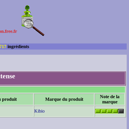
on.free.fr
717
ingrédients
tense
Note de la
u produit
Marque du produit
marque
Kibio