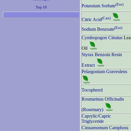
(Eur)
Potassium Sorbate
Top 10
(Can)
Citric Acid
(Eur)
Sodium Benzoate
Cymbopogon Citratus
Lea
Oil
Styrax Benzoin Resin
Extract
Pelargonium Graveolens
Tocopherol
Rosmarinus Officinalis
(Rosemary)
Caprylic/Capric
Triglyceride
Cinnamomum Camphora