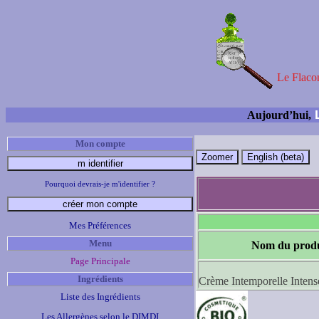
Le Flacon
L
Aujourd’hui,
Mon compte
Pourquoi devrais-je m'identifier ?
Mes Préférences
Menu
Nom du produ
Page Principale
Ingrédients
Crème Intemporelle Intens
Liste des Ingrédients
Les Allergènes selon le DIMDI