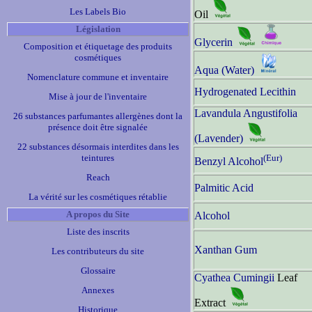
Les Labels Bio
Oil
Législation
Glycerin
Composition et étiquetage des produits
cosmétiques
Aqua (Water)
Nomenclature commune et inventaire
Hydrogenated Lecithin
Mise à jour de l'inventaire
Lavandula Angustifolia
26 substances parfumantes allergènes dont la
présence doit être signalée
(Lavender)
22 substances désormais interdites dans les
teintures
(Eur)
Benzyl Alcohol
Reach
Palmitic Acid
La vérité sur les cosmétiques rétablie
A propos du Site
Alcohol
Liste des inscrits
Xanthan Gum
Les contributeurs du site
Glossaire
Cyathea Cumingii
Leaf
Annexes
Extract
Historique