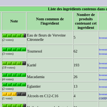
Liste des ingrédients contenus dans 
Nombre de
Nom commun de
produits
Note
l'ingrédient
contenant cet
ingrédient
Eau de fleurs de Verveine
5
Inventai
Citronnelle
(2 votes)
Inventai
Tournesol
62
(3 votes)
Inventai
Inventai
Karité
193
(19 votes)
Inventai
Inventai
Macadamia
26
(4 votes)
Inventai
Eglantier
13
Inventai
(2 votes)
Inventai
Alcools en C12-C16
4
contr
(1 vote)