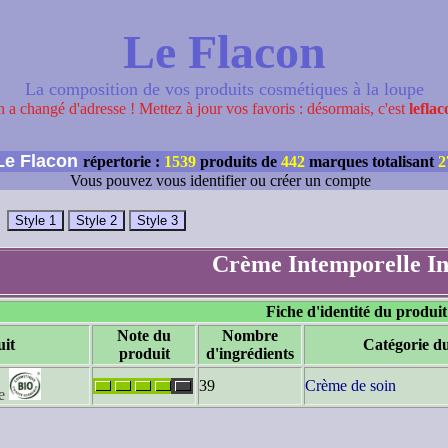
Le Flacon
La composition de vos produits cosmétiques à la loupe
 a changé d'adresse ! Mettez à jour vos favoris : désormais, c'est
leflac
e Flacon
répertorie :
1539
produits de
442
marques totalisant
2
Vous pouvez vous identifier ou créer un compte
Crème Intemporelle In
Fiche d'identité du produit
Note du
Nombre
it
Catégorie d
produit
d'ingrédients
39
Crème de soin
e