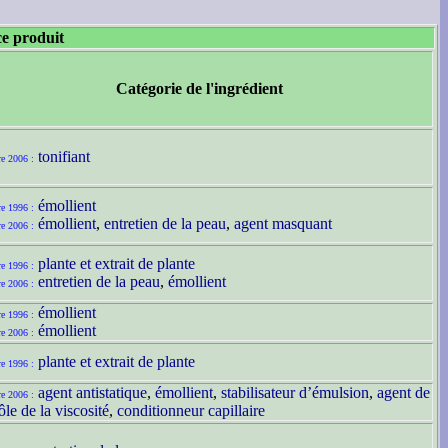
ce produit
Catégorie de l'ingrédient
tonifiant
re 2006 :
émollient
re 1996 :
émollient
,
entretien de la peau
,
agent masquant
re 2006 :
plante et extrait de plante
re 1996 :
entretien de la peau
,
émollient
re 2006 :
émollient
re 1996 :
émollient
re 2006 :
plante et extrait de plante
re 1996 :
agent antistatique
,
émollient
,
stabilisateur d’émulsion
,
agent de
re 2006 :
ôle de la viscosité
,
conditionneur capillaire