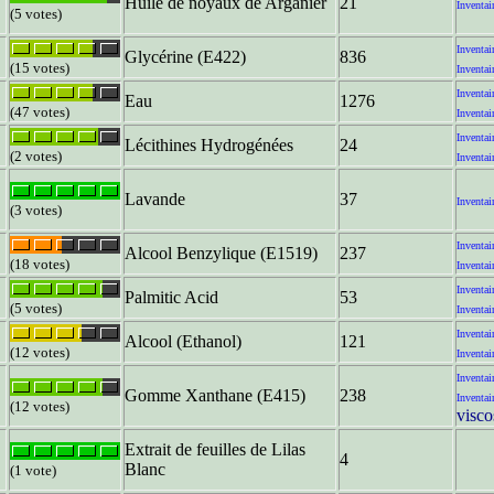
Huile de noyaux de Arganier
21
Inventai
(5 votes)
Inventai
Glycérine (E422)
836
(15 votes)
Inventai
Inventai
Eau
1276
(47 votes)
Inventai
Inventai
Lécithines Hydrogénées
24
(2 votes)
Inventai
Lavande
37
Inventai
(3 votes)
Inventai
Alcool Benzylique (E1519)
237
(18 votes)
Inventai
Inventai
Palmitic Acid
53
(5 votes)
Inventai
Inventai
Alcool (Ethanol)
121
(12 votes)
Inventai
Inventai
Gomme Xanthane (E415)
238
Inventai
(12 votes)
visco
Extrait de feuilles de Lilas
4
Blanc
(1 vote)