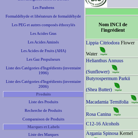
Les Parabens
Formaldéhyde et libérateurs de formaldéhyde
Nom INCI de
Les PEG et autres composés éthoxylés
l'ingrédient
Les Acides Gras
Les Acides Aminés
Lippia Citriodora
Flower
Les Acides de Fruits (AHA)
Water
Les Gaz Propulseurs
Helianthus Annuus
Liste des Catégories d'Ingrédients (inventaire
(Sunflower)
1996)
Butyrospermum Parkii
Liste des Catégories d'Ingrédients (inventaire
2006)
(Shea Butter)
Produits
Macadamia Ternifolia
Liste des Produits
Recherche de Produits
Rosa Canina
Comparaison de Produits
C12-16 Alcohols
Marques et Labels
Argania Spinosa
Kernel
Liste des Marques