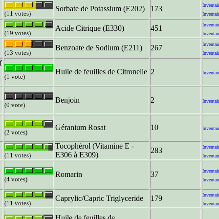
Inventai
Sorbate de Potassium (E202)
173
(11 votes)
Inventai
Inventai
Acide Citrique (E330)
451
(19 votes)
Inventai
Inventai
Benzoate de Sodium (E211)
267
(13 votes)
Inventai
f
Huile de feuilles de Citronelle
2
Inventai
(1 vote)
Benjoin
2
Inventai
(0 vote)
Géranium Rosat
10
Inventai
(2 votes)
Tocophérol (Vitamine E -
Inventai
283
E306 à E309)
(11 votes)
Inventai
Inventai
Romarin
37
(4 votes)
Inventai
Inventai
Caprylic/Capric Triglyceride
179
(11 votes)
Inventai
Huile de feuilles de