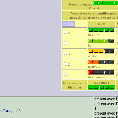
Note moyenne :
(1 vote)
Vous devez vous identifier pour
pouvoir noter ou voir votre note
notes
1
5
très bon
0
4
bon
0
3
neutre
0
2
mauvais
0
1
très mauvais
moyenne :
Vous devez vous
t
identifier
1
présent avec l
présent avec l
1
s Rasage
/ 3
présent avec l
présent avec l