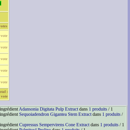
votes
 vote
 vote
 vote
 vote
 vote
otal :
 vote
'ingrédient
Adansonia Digitata Pulp Extract
dans
1 produits
/ 1
'ingrédient
Sequoiadendron Gigantea Stem Extract
dans
1 produits
/
'ingrédient
Cupressus Sempervirens Cone Extract
dans
1 produits
/ 1
'ingrédient
Palmitoyl Proline
dans
1 produits
/ 1