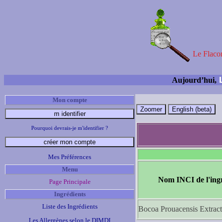
Le Flacon
L
Aujourd’hui,
Mon compte
Pourquoi devrais-je m'identifier ?
Mes Préférences
Menu
Nom INCI de l'ing
Page Principale
Ingrédients
Liste des Ingrédients
Bocoa Prouacensis Extract
Les Allergènes selon le DIMDI