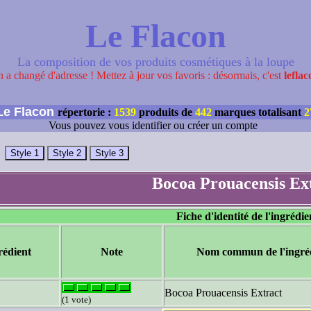
Le Flacon
La composition de vos produits cosmétiques à la loupe
 a changé d'adresse ! Mettez à jour vos favoris : désormais, c'est
leflac
e Flacon
répertorie :
1539
produits de
442
marques totalisant
2
Vous pouvez vous identifier ou créer un compte
Bocoa Prouacensis Ex
Fiche d'identité de l'ingrédie
rédient
Note
Nom commun de l'ingré
Bocoa Prouacensis Extract
(1 vote)