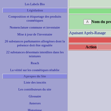
Les Labels Bio
Législation
Composition et étiquetage des produits
cosmétiques
Nom du pro
Nomenclature commune et inventaire
Apaisant Après-Rasage
Mise à jour de l'inventaire
26 substances parfumantes allergènes dont la
présence doit être signalée
Action
22 substances désormais interdites dans les
teintures
Reach
La vérité sur les cosmétiques rétablie
A propos du Site
Liste des inscrits
Les contributeurs du site
Glossaire
Annexes
Historique