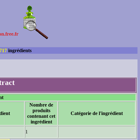
on.free.fr
717
ingrédients
tract
nt
Nombre de
produits
dient
Catégorie de l'ingrédient
contenant cet
ingrédient
1