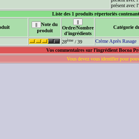
présent avec l
Liste des 1 produits répertoriés contenant
Note du
duit
Catégorie d
Ordre/Nombre
produit
d'ingrédients
ème
Crème Après Rasage
28
/ 39
Vos commentaires sur l'ingrédient Bocoa Pr
Vous devez vous identifier pour pou