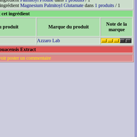
'ingrédient
Magnesium Palmitoyl Glutamate
dans
1 produits
/ 1
 cet ingrédient
Note de la
u produit
Marque du produit
marque
Azzaro Lab
ouacensis Extract
voir poster un commentaire