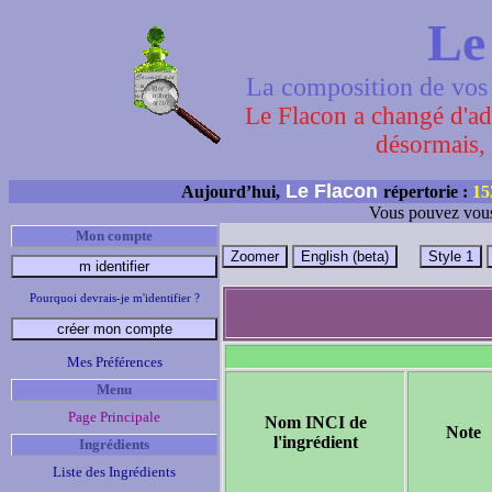
Le
La composition de vos 
Le Flacon a changé d'adr
désormais, 
Le Flacon
Aujourd’hui,
répertorie :
15
Vous pouvez vous
Mon compte
Pourquoi devrais-je m'identifier ?
Mes Préférences
Menu
Page Principale
Nom INCI de
Note
l'ingrédient
Ingrédients
Liste des Ingrédients