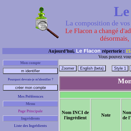
Le
La composition de vos 
Le Flacon a changé d'adr
désormais, 
Le Flacon
Aujourd’hui,
répertorie :
15
Vous pouvez vous
Mon compte
Mont
Pourquoi devrais-je m'identifier ?
Mes Préférences
Menu
Page Principale
Nom INCI de
Nom
Note
l'ingrédient
de l
Ingrédients
Liste des Ingrédients