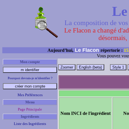
Le
La composition de vos 
Le Flacon a changé d'adr
désormais, 
Le Flacon
Aujourd’hui,
répertorie :
15
Vous pouvez vous
Mon compte
Pourquoi devrais-je m'identifier ?
Mes Préférences
Menu
Page Principale
Nom INCI de l'ingrédient
No
Ingrédients
Liste des Ingrédients