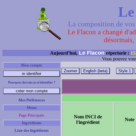
Le
La composition de vos 
Le Flacon a changé d'adr
désormais, 
Le Flacon
Aujourd’hui,
répertorie :
15
Vous pouvez vous
Mon compte
Pourquoi devrais-je m'identifier ?
Mes Préférences
Menu
Page Principale
Nom INCI de
Note
l'ingrédient
Ingrédients
Liste des Ingrédients