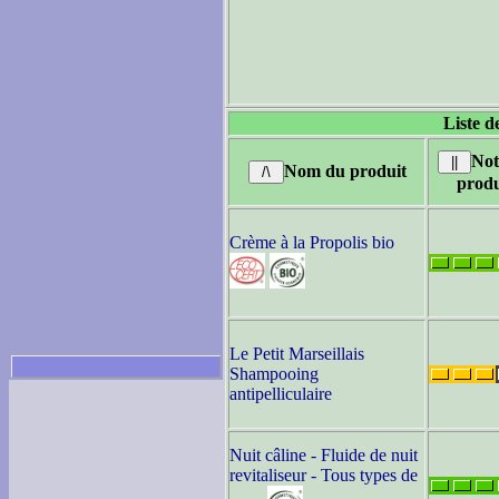
Liste d
Not
Nom du produit
produ
Crème à la Propolis bio
Le Petit Marseillais
Shampooing
antipelliculaire
Nuit câline - Fluide de nuit
revitaliseur - Tous types de