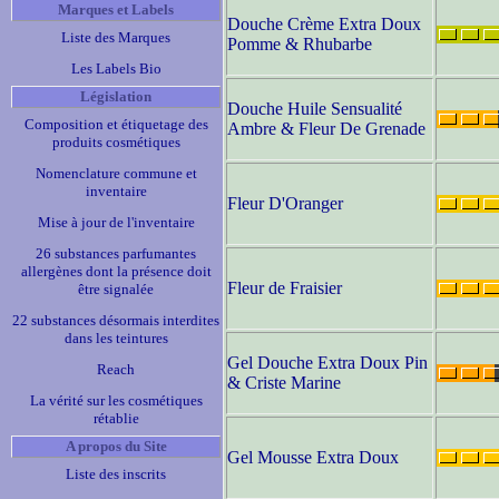
Marques et Labels
Douche Crème Extra Doux
Liste des Marques
Pomme & Rhubarbe
Les Labels Bio
Législation
Douche Huile Sensualité
Composition et étiquetage des
Ambre & Fleur De Grenade
produits cosmétiques
Nomenclature commune et
inventaire
Fleur D'Oranger
Mise à jour de l'inventaire
26 substances parfumantes
allergènes dont la présence doit
Fleur de Fraisier
être signalée
22 substances désormais interdites
dans les teintures
Gel Douche Extra Doux Pin
Reach
& Criste Marine
La vérité sur les cosmétiques
rétablie
A propos du Site
Gel Mousse Extra Doux
Liste des inscrits