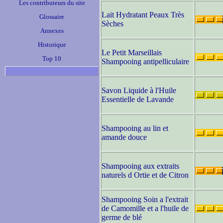
Les contributeurs du site
Lait Hydratant Peaux Très
Glossaire
Sèches
Annexes
Historique
Le Petit Marseillais
Top 10
Shampooing antipelliculaire
Savon Liquide à l'Huile
Essentielle de Lavande
Shampooing au lin et
amande douce
Shampooing aux extraits
naturels d Ortie et de Citron
Shampooing Soin a l'extrait
de Camomille et a l'huile de
germe de blé