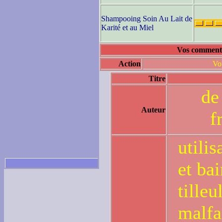
Shampooing Soin Au Lait de
Karité et au Miel
Vos commentai
Action
Vo
Titre
d
Auteur
f
utili
et bai
tilleu
malfa