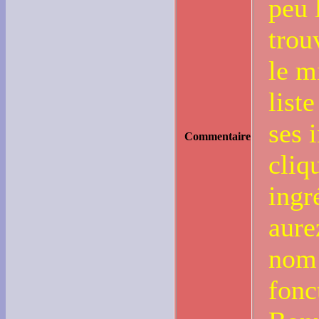
peu 
trou
le m
list
ses 
Commentaire
cliq
ingr
aure
nom 
fonc