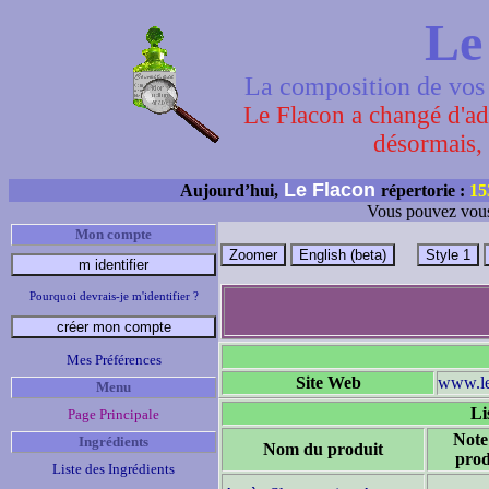
Le
La composition de vos 
Le Flacon a changé d'adr
désormais, 
Le Flacon
Aujourd’hui,
répertorie :
15
Vous pouvez vous
Mon compte
Pourquoi devrais-je m'identifier ?
Mes Préférences
Site Web
www.le-
Menu
Li
Page Principale
Note
Ingrédients
Nom du produit
prod
Liste des Ingrédients