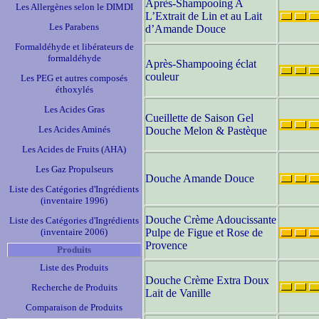
Après-Shampooing A
Les Allergènes selon le DIMDI
L’Extrait de Lin et au Lait
Les Parabens
d’Amande Douce
Formaldéhyde et libérateurs de
formaldéhyde
Après-Shampooing éclat
couleur
Les PEG et autres composés
éthoxylés
Les Acides Gras
Cueillette de Saison Gel
Les Acides Aminés
Douche Melon & Pastèque
Les Acides de Fruits (AHA)
Les Gaz Propulseurs
Douche Amande Douce
Liste des Catégories d'Ingrédients
(inventaire 1996)
Douche Crème Adoucissante
Liste des Catégories d'Ingrédients
(inventaire 2006)
Pulpe de Figue et Rose de
Provence
Produits
Liste des Produits
Douche Crème Extra Doux
Recherche de Produits
Lait de Vanille
Comparaison de Produits