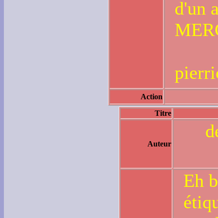
d'un 
MER
pierr
Action
Titre
d
Auteur
Eh b
étiq