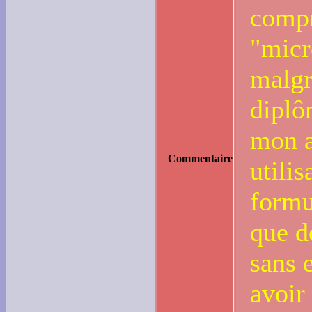
compr
"micro
malgr
diplô
mon a
Commentaire
utilis
formu
que d
sans 
avoir 