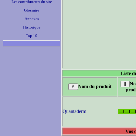
Les contributeurs du site
Glossaire
Annexes
Historique
Top 10
Liste d
No
Nom du produit
prod
Quantaderm
Vos c