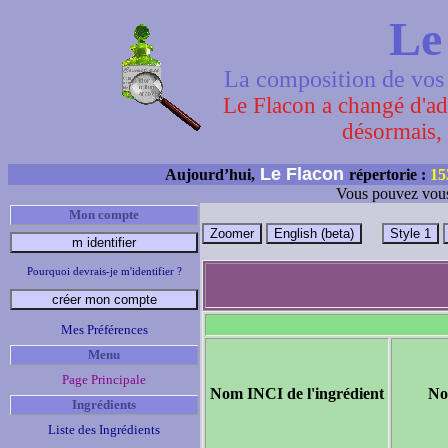
Le
La composition de vos 
Le Flacon a changé d'adr
désormais, 
Le Flacon
Aujourd’hui,
répertorie :
15
Vous pouvez vous
Mon compte
Pourquoi devrais-je m'identifier ?
Mes Préférences
Menu
Page Principale
Nom INCI de l'ingrédient
No
Ingrédients
Liste des Ingrédients