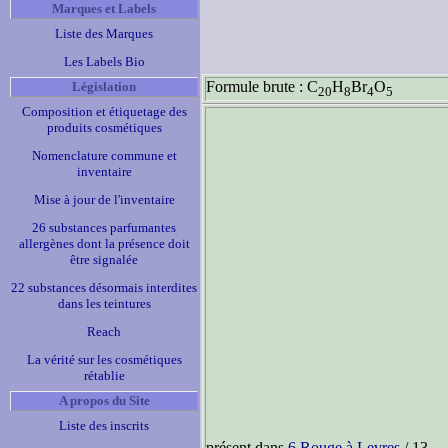
Marques et Labels
Liste des Marques
Les Labels Bio
Formule brute : C
H
Br
O
Législation
20
8
4
5
Composition et étiquetage des
produits cosmétiques
Nomenclature commune et
inventaire
Mise à jour de l'inventaire
26 substances parfumantes
allergènes dont la présence doit
être signalée
22 substances désormais interdites
dans les teintures
Reach
La vérité sur les cosmétiques
rétablie
A propos du Site
Liste des inscrits
présent dans
6 Rouge à Levres
/ 13