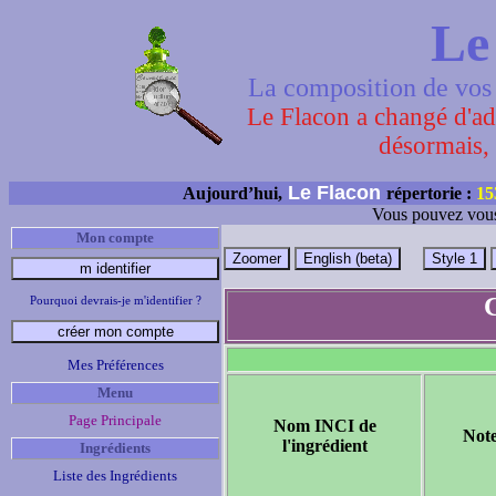
Le
La composition de vos 
Le Flacon a changé d'adr
désormais, 
Le Flacon
Aujourd’hui,
répertorie :
15
Vous pouvez vous
Mon compte
C
Pourquoi devrais-je m'identifier ?
Mes Préférences
Menu
Page Principale
Nom INCI de
Not
l'ingrédient
Ingrédients
Liste des Ingrédients