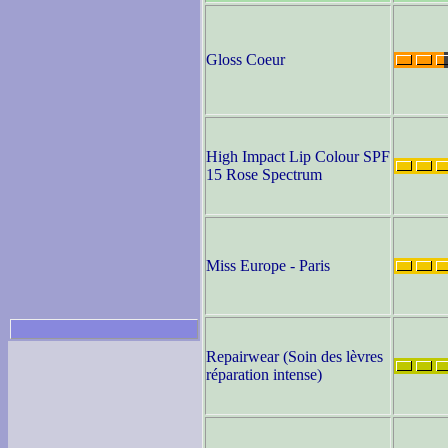
Gloss Coeur
High Impact Lip Colour SPF
15 Rose Spectrum
Miss Europe - Paris
Repairwear (Soin des lèvres
réparation intense)