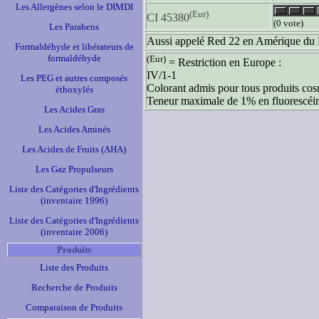
Les Allergènes selon le DIMDI
(Eur)
CI 45380
(0 vote)
Les Parabens
Aussi appelé Red 22 en Amérique du
Formaldéhyde et libérateurs de
formaldéhyde
(Eur)
= Restriction en Europe :
IV/1-1
Les PEG et autres composés
Colorant admis pour tous produits cos
éthoxylés
Teneur maximale de 1% en fluorescéi
Les Acides Gras
Les Acides Aminés
Les Acides de Fruits (AHA)
Les Gaz Propulseurs
Liste des Catégories d'Ingrédients
(inventaire 1996)
Liste des Catégories d'Ingrédients
(inventaire 2006)
Produits
Liste des Produits
Recherche de Produits
Comparaison de Produits