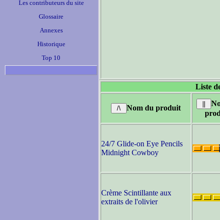
Les contributeurs du site
Glossaire
Annexes
Historique
Top 10
Liste d
No
Nom du produit
prod
24/7 Glide-on Eye Pencils
Midnight Cowboy
Crème Scintillante aux
extraits de l'olivier