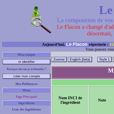
Le
La composition de vos 
Le Flacon a changé d'adr
désormais, 
Le Flacon
Aujourd’hui,
répertorie :
15
Vous pouvez vous
Mon compte
My
Pourquoi devrais-je m'identifier ?
Mes Préférences
Menu
Page Principale
Nom INCI de
Note
l'ingrédient
Ingrédients
Liste des Ingrédients