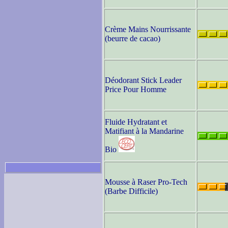
Crème Mains Nourrissante
(beurre de cacao)
Déodorant Stick Leader
Price Pour Homme
Fluide Hydratant et
Matifiant à la Mandarine
Bio
Mousse à Raser Pro-Tech
(Barbe Difficile)