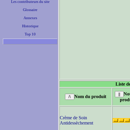
Les contributeurs du site
Glossaire
Annexes
Historique
Top 10
Liste d
No
Nom du produit
prod
Crème de Soin
Antidessèchement