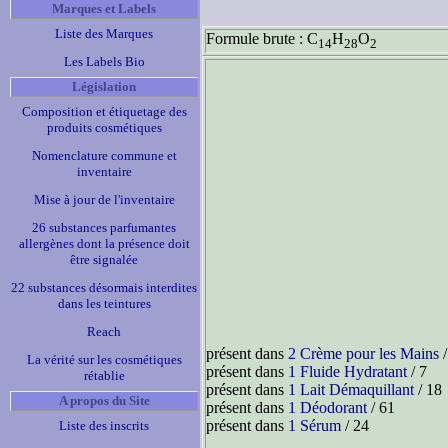
Marques et Labels
Liste des Marques
Formule brute : C
H
O
14
28
2
Les Labels Bio
Législation
Composition et étiquetage des
produits cosmétiques
Nomenclature commune et
inventaire
Mise à jour de l'inventaire
26 substances parfumantes
allergènes dont la présence doit
être signalée
22 substances désormais interdites
dans les teintures
Reach
présent dans
2 Crème pour les Mains
/
La vérité sur les cosmétiques
présent dans
1 Fluide Hydratant
/ 7
rétablie
présent dans
1 Lait Démaquillant
/ 18
A propos du Site
présent dans
1 Déodorant
/ 61
présent dans
1 Sérum
/ 24
Liste des inscrits