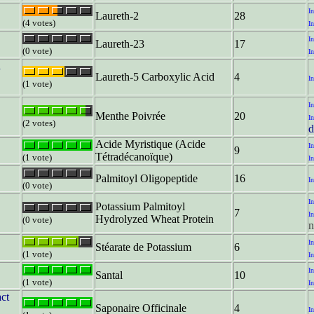
In
Laureth-2
28
(4 votes)
In
In
Laureth-23
17
(0 vote)
In
d
Laureth-5 Carboxylic Acid
4
In
(1 vote)
In
Menthe Poivrée
20
In
(2 votes)
d
Acide Myristique (Acide
In
9
Tétradécanoïque)
(1 vote)
In
Palmitoyl Oligopeptide
16
In
(0 vote)
In
Potassium Palmitoyl
7
In
Hydrolyzed Wheat Protein
(0 vote)
n
In
Stéarate de Potassium
6
(1 vote)
In
In
Santal
10
(1 vote)
In
act
Saponaire Officinale
4
In