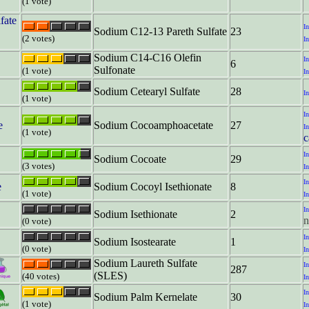
(1 vote)
fate
In
Sodium C12-13 Pareth Sulfate
23
(2 votes)
In
Sodium C14-C16 Olefin
In
6
Sulfonate
(1 vote)
In
Sodium Cetearyl Sulfate
28
In
(1 vote)
In
e
Sodium Cocoamphoacetate
27
In
(1 vote)
c
In
Sodium Cocoate
29
(3 votes)
In
In
e
Sodium Cocoyl Isethionate
8
(1 vote)
In
In
Sodium Isethionate
2
n
(0 vote)
In
Sodium Isostearate
1
(0 vote)
In
Sodium Laureth Sulfate
In
287
(SLES)
(40 votes)
In
In
Sodium Palm Kernelate
30
(1 vote)
In