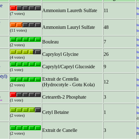
te
In
Ammonium Laureth Sulfate
11
(7 votes)
In
e
In
Ammonium Lauryl Sulfate
48
(11 votes)
In
In
Bouleau
7
(2 votes)
In
In
Capryloyl Glycine
26
(4 votes)
In
e
Caprylyl/Capryl Glucoside
9
In
(1 vote)
tyl)
Extrait de Centella
In
12
(Hydrocotyle - Gotu Kola)
(2 votes)
In
Ceteareth-2 Phosphate
3
In
(1 vote)
In
Cetyl Betaine
1
In
(2 votes)
a
In
Extrait de Canelle
3
r
(2 votes)