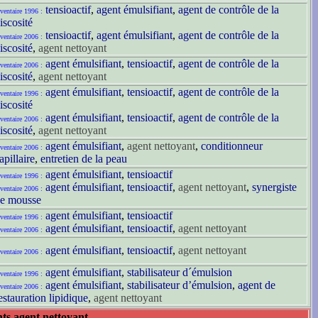
tensioactif
,
agent émulsifiant
,
agent de contrôle de la
ventaire 1996 :
iscosité
tensioactif
,
agent émulsifiant
,
agent de contrôle de la
ventaire 2006 :
iscosité
,
agent nettoyant
agent émulsifiant
,
tensioactif
,
agent de contrôle de la
ventaire 2006 :
iscosité
,
agent nettoyant
agent émulsifiant
,
tensioactif
,
agent de contrôle de la
ventaire 1996 :
iscosité
agent émulsifiant
,
tensioactif
,
agent de contrôle de la
ventaire 2006 :
iscosité
,
agent nettoyant
agent émulsifiant
,
agent nettoyant
,
conditionneur
ventaire 2006 :
apillaire
,
entretien de la peau
agent émulsifiant
,
tensioactif
ventaire 1996 :
agent émulsifiant
,
tensioactif
,
agent nettoyant
,
synergiste
ventaire 2006 :
e mousse
agent émulsifiant
,
tensioactif
ventaire 1996 :
agent émulsifiant
,
tensioactif
,
agent nettoyant
ventaire 2006 :
agent émulsifiant
,
tensioactif
,
agent nettoyant
ventaire 2006 :
agent émulsifiant
,
stabilisateur d´émulsion
ventaire 1996 :
agent émulsifiant
,
stabilisateur d’émulsion
,
agent de
ventaire 2006 :
estauration lipidique
,
agent nettoyant
nts agent nettoyant