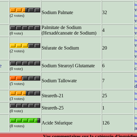
In
v
Sodium Palmate
32
(2 votes)
In
v
Palmitate de Sodium
In
4
(Hexadécanoate de Sodium)
v
(0 vote)
In
v
Stéarate de Sodium
20
(2 votes)
In
v
In
e
Sodium Stearoyl Glutamate
6
c
(0 vote)
In
Sodium Tallowate
7
In
(5 votes)
d
In
Steareth-21
25
(3 votes)
In
Steareth-25
1
In
(0 vote)
In
Acide Stéarique
126
In
(8 votes)
r
Vos commentaires sur la catégorie d'ingrédie