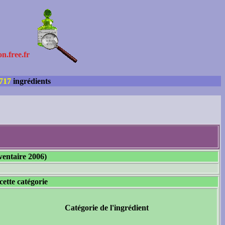
on.free.fr
717
ingrédients
ventaire 2006)
cette catégorie
Catégorie de l'ingrédient