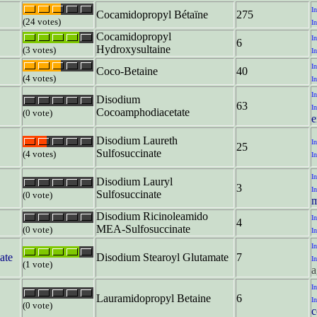
In
Cocamidopropyl Bétaïne
275
(24 votes)
In
Cocamidopropyl
In
6
Hydroxysultaine
(3 votes)
In
In
Coco-Betaine
40
(4 votes)
In
In
Disodium
63
In
Cocoamphodiacetate
(0 vote)
e
Disodium Laureth
In
25
Sulfosuccinate
(4 votes)
In
In
Disodium Lauryl
3
In
Sulfosuccinate
(0 vote)
m
Disodium Ricinoleamido
In
4
MEA-Sulfosuccinate
(0 vote)
In
In
ate
Disodium Stearoyl Glutamate
7
In
(1 vote)
a
In
Lauramidopropyl Betaine
6
In
(0 vote)
c