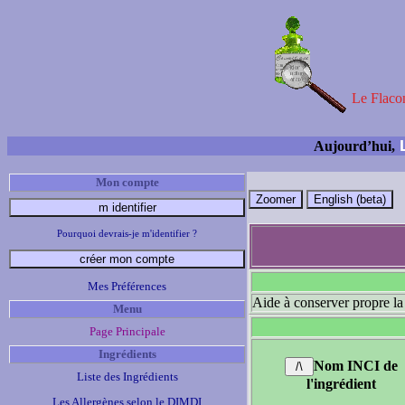
Le Flacon
L
Aujourd’hui,
Mon compte
Pourquoi devrais-je m'identifier ?
Mes Préférences
Aide à conserver propre la
Menu
Page Principale
Ingrédients
Nom INCI de
Liste des Ingrédients
l'ingrédient
Les Allergènes selon le DIMDI