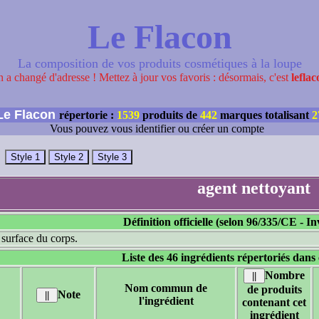
Le Flacon
La composition de vos produits cosmétiques à la loupe
 a changé d'adresse ! Mettez à jour vos favoris : désormais, c'est
leflac
e Flacon
répertorie :
1539
produits de
442
marques totalisant
2
Vous pouvez vous identifier ou créer un compte
agent nettoyant
Définition officielle (selon
96/335/CE
- In
 surface du corps.
Liste des 46 ingrédients répertoriés dans 
Nombre
Nom commun de
de produits
Note
l'ingrédient
contenant cet
ingrédient