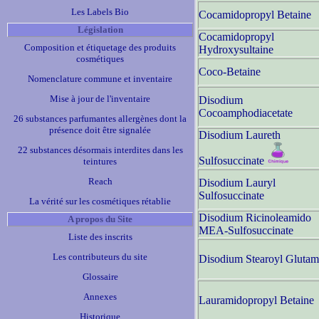
Les Labels Bio
Cocamidopropyl Betaine
Législation
Cocamidopropyl
Composition et étiquetage des produits
Hydroxysultaine
cosmétiques
Coco-Betaine
Nomenclature commune et inventaire
Mise à jour de l'inventaire
Disodium
Cocoamphodiacetate
26 substances parfumantes allergènes dont la
présence doit être signalée
Disodium Laureth
22 substances désormais interdites dans les
Sulfosuccinate
teintures
Reach
Disodium Lauryl
Sulfosuccinate
La vérité sur les cosmétiques rétablie
Disodium Ricinoleamido
A propos du Site
MEA-Sulfosuccinate
Liste des inscrits
Les contributeurs du site
Disodium Stearoyl Glutam
Glossaire
Annexes
Lauramidopropyl Betaine
Historique