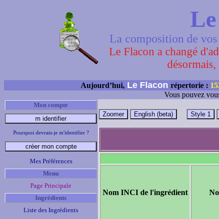
Le
La composition de vos 
Le Flacon a changé d'adr
désormais, 
Le Flacon
Aujourd’hui,
répertorie :
15
Vous pouvez vous
Mon compte
Pourquoi devrais-je m'identifier ?
Mes Préférences
Menu
Page Principale
Nom INCI de l'ingrédient
No
Ingrédients
Liste des Ingrédients