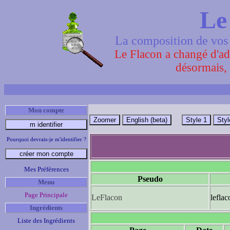
Le
La composition de vos 
Le Flacon a changé d'adr
désormais, 
Mon compte
Pourquoi devrais-je m'identifier ?
Mes Préférences
Pseudo
Menu
Page Principale
LeFlacon
leflac
Ingrédients
Liste des Ingrédients