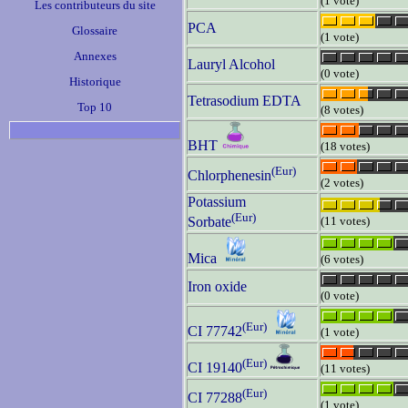
(1 vote)
Les contributeurs du site
PCA
Glossaire
(1 vote)
Annexes
Lauryl Alcohol
(0 vote)
Historique
Tetrasodium EDTA
Top 10
(8 votes)
BHT
(18 votes)
(Eur)
Chlorphenesin
(2 votes)
Potassium
(Eur)
(11 votes)
Sorbate
Mica
(6 votes)
Iron oxide
(0 vote)
(Eur)
CI 77742
(1 vote)
(Eur)
CI 19140
(11 votes)
(Eur)
CI 77288
(1 vote)