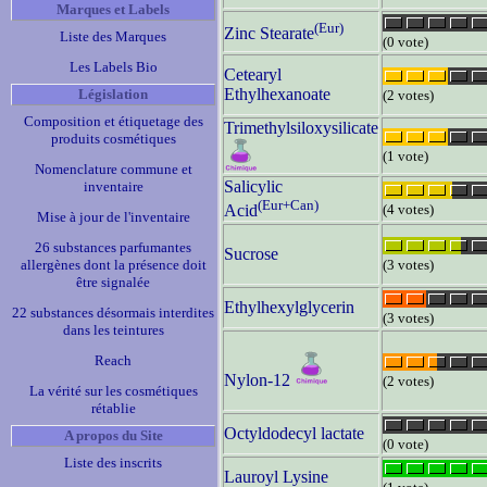
Marques et Labels
(Eur)
Zinc Stearate
Liste des Marques
(0 vote)
Les Labels Bio
Cetearyl
Ethylhexanoate
Législation
(2 votes)
Composition et étiquetage des
Trimethylsiloxysilicate
produits cosmétiques
(1 vote)
Nomenclature commune et
Salicylic
inventaire
(Eur+Can)
(4 votes)
Acid
Mise à jour de l'inventaire
26 substances parfumantes
Sucrose
allergènes dont la présence doit
(3 votes)
être signalée
Ethylhexylglycerin
22 substances désormais interdites
(3 votes)
dans les teintures
Reach
Nylon-12
(2 votes)
La vérité sur les cosmétiques
rétablie
Octyldodecyl lactate
A propos du Site
(0 vote)
Liste des inscrits
Lauroyl Lysine