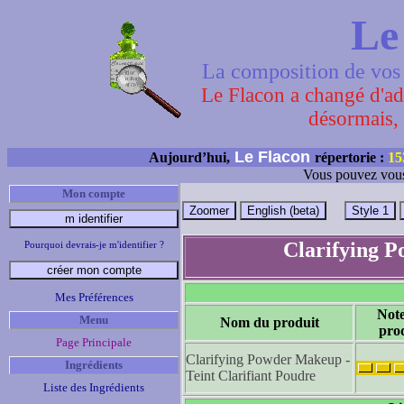
Le
La composition de vos 
Le Flacon a changé d'adr
désormais, 
Le Flacon
Aujourd’hui,
répertorie :
15
Vous pouvez vous
Mon compte
Clarifying P
Pourquoi devrais-je m'identifier ?
Mes Préférences
Not
Menu
Nom du produit
pro
Page Principale
Clarifying Powder Makeup -
Ingrédients
Teint Clarifiant Poudre
Liste des Ingrédients