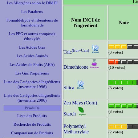
Li
Les Allergènes selon le DIMDI
Les Parabens
Nom INCI de
Formaldéhyde et libérateurs de
Note
formaldéhyde
l'ingrédient
Les PEG et autres composés
éthoxylés
Les Acides Gras
(Eur+Can)
Talc
(3 votes)
Les Acides Aminés
Les Acides de Fruits (AHA)
Dimethicone
(16 votes)
Les Gaz Propulseurs
Liste des Catégories d'Ingrédients
(inventaire 1996)
Silica
(6 votes)
Liste des Catégories d'Ingrédients
(inventaire 2006)
Zea Mays (Corn)
Produits
(3 votes)
Starch
Liste des Produits
Recherche de Produits
Polymethyl
Methacrylate
(2 votes)
Comparaison de Produits