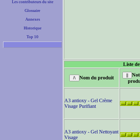
Les contributeurs du site
Glossaire
Annexes
Historique
Top 10
Liste de
Not
Nom du produit
produ
A3 antioxy - Gel Crème
Visage Purifiant
A3 antioxy - Gel Nettoyant
Visage