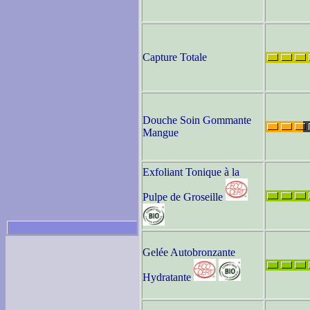
Capture Totale
Douche Soin Gommante
Mangue
Exfoliant Tonique à la
Pulpe de Groseille
Gelée Autobronzante
Hydratante