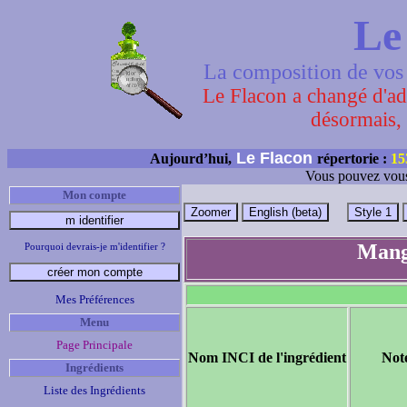
Le
La composition de vos 
Le Flacon a changé d'adr
désormais, 
Le Flacon
Aujourd’hui,
répertorie :
15
Vous pouvez vous
Mon compte
Mangi
Pourquoi devrais-je m'identifier ?
Mes Préférences
Menu
Page Principale
Nom INCI de l'ingrédient
Not
Ingrédients
Liste des Ingrédients