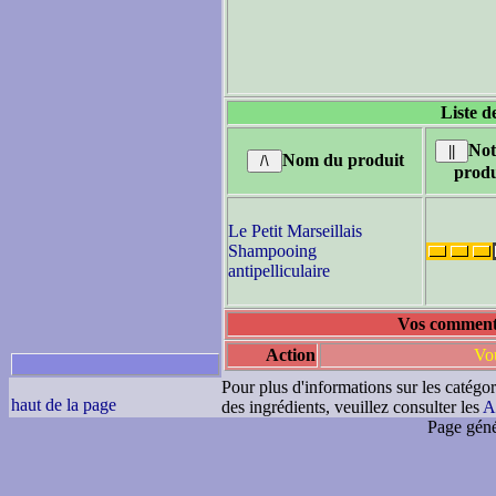
Liste d
Not
Nom du produit
produ
Le Petit Marseillais
Shampooing
antipelliculaire
Vos commenta
Action
Vou
Pour plus d'informations sur les catégor
haut de la page
des ingrédients, veuillez consulter les
A
Page géné