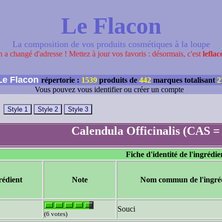
Le Flacon
La composition de vos produits cosmétiques à la loupe
 a changé d'adresse ! Mettez à jour vos favoris : désormais, c'est
leflac
e Flacon
répertorie :
1539
produits de
442
marques totalisant
2
Vous pouvez vous identifier ou créer un compte
Calendula Officinalis (CAS =
Fiche d'identité de l'ingrédie
rédient
Note
Nom commun de l'ingré
Souci
(6 votes)