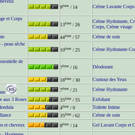
Cheveux
ème
Crème Lavante Corps
9
/ 14
e et Corps
Crème Hydratante
,
Cr
ème
13
/ 26
Corps
,
Crème visage
ème
hie
Crème de soin
44
/ 57
 - peau sèche
ème
Crème Hydratante Co
10
/ 25
ssentielle de
ème
Déodorant
7
/ 16
ème
Contour des Yeux
18
/ 30
ème
Crème Hydratante
7
/ 21
nte
ème
e aux 3 Roses
Exfoliant
35
/ 55
ème
alendula
Toilette Intime
4
/ 9
ème
llance
Crème de soin
35
/ 62
ème
ps et cheveux
Gel Lavant Corps et 
8
/ 14
r - Hygienne