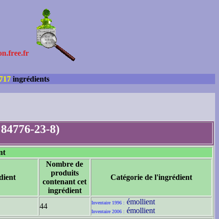
on.free.fr
717
ingrédients
 84776-23-8)
nt
Nombre de
produits
dient
Catégorie de l'ingrédient
contenant cet
ingrédient
émollient
Inventaire 1996 :
44
émollient
Inventaire 2006 :