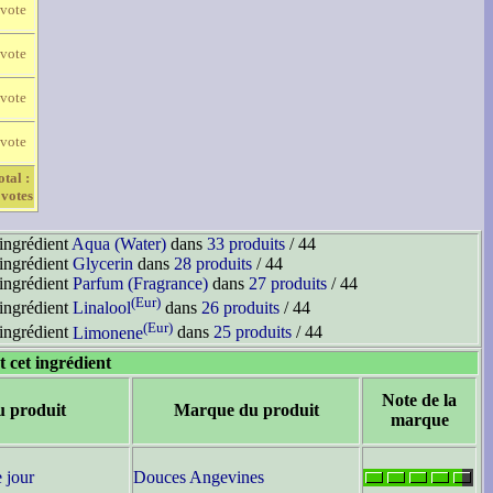
 vote
 vote
 vote
 vote
otal :
 votes
'ingrédient
Aqua (Water)
dans
33 produits
/ 44
'ingrédient
Glycerin
dans
28 produits
/ 44
'ingrédient
Parfum (Fragrance)
dans
27 produits
/ 44
(Eur)
'ingrédient
Linalool
dans
26 produits
/ 44
(Eur)
'ingrédient
Limonene
dans
25 produits
/ 44
t cet ingrédient
Note de la
u produit
Marque du produit
marque
 jour
Douces Angevines