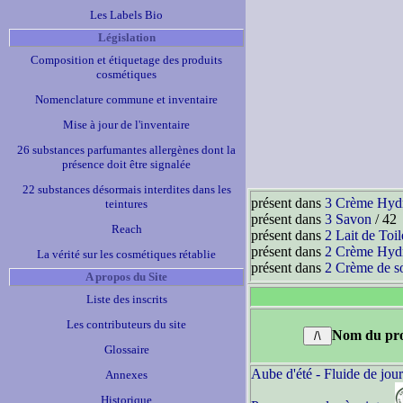
Les Labels Bio
Législation
Composition et étiquetage des produits
cosmétiques
Nomenclature commune et inventaire
Mise à jour de l'inventaire
26 substances parfumantes allergènes dont la
présence doit être signalée
22 substances désormais interdites dans les
présent dans
3 Crème Hydr
teintures
présent dans
3 Savon
/ 42
Reach
présent dans
2 Lait de Toil
présent dans
2 Crème Hydr
La vérité sur les cosmétiques rétablie
présent dans
2 Crème de s
A propos du Site
Liste des inscrits
Les contributeurs du site
Nom du pro
Glossaire
Aube d'été - Fluide de jou
Annexes
Historique