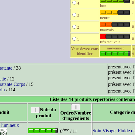
0
4
bon
1
3
neutre
0
2
mauvais
0
1
très mauvais
moyenne :
Vous devez vous
t
identifier
6
présent avec l
atante
/ 38
présent avec l
présent avec l
ette
/ 12
atante Corps
/ 15
présent avec l
oin
/ 114
présent avec l
Liste des 44 produits répertoriés contenan
Note du
duit
Catégorie d
Ordre/Nombre
produit
d'ingrédients
r lumineux -
ème
Soin Visage
,
Fluide de
6
/ 11