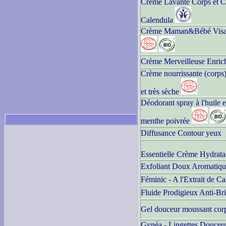
Crème Lavante Corps et 
Calendula
Crème Maman&Bébé Visag
Crème Merveilleuse Enric
Crème nourrissante (corps)
et très sèche
Déodorant spray à l'huile e
menthe poivrée
Diffusance Contour yeux
Essentielle Crème Hydrata
Exfoliant Doux Aromatiqu
Féminic - A l'Extrait de C
Fluide Prodigieux Anti-Bri
Gel douceur moussant cor
Gynéa - Lingettes Douceu