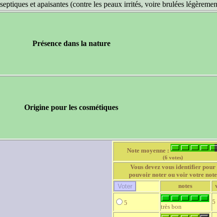
septiques et apaisantes (contre les peaux irrités, voire brulées légèremen
Présence dans la nature
Origine pour les cosmétiques
Note moyenne :
(6 votes)
Vous devez vous identifier pour
pouvoir noter ou voir votre note
notes
5
5
très bon