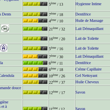
ème
Hygienne Intime
5
/ 13
ème
s Dents
Dentifrice
7
/ 18
ème
Huile de Massage
4
/ 10
ème
Lait Démaquillant
21
/ 32
t
ème
Lait de Toilette
16
/ 20
ème
Lait de Toilette
5
/ 16
ème
Lait Démaquillant
7
/ 30
ème
la
Dentifrice
6
/ 11
ème
Crème Capillaire
6
/ 18
ème
Calendula
Gel Nettoyant
10
/ 26
ème
Huile Cheveux
22
/ 37
 amande douce
ème
Savon
12
/ 17
ygiène
 et à
ème
Savon
11
/ 12