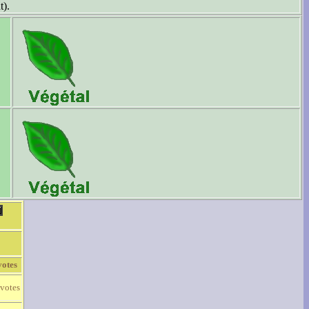
t).
votes
 votes