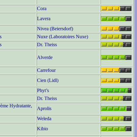
Cora
Lavera
Nivea (Beiersdorf)
s
Nuxe (Laboratoires Nuxe)
s
Dr. Theiss
Alverde
Carrefour
Cien (Lidl)
Phyt’s
Dr. Theiss
ème Hydratante
,
Aprolis
Weleda
Kibio