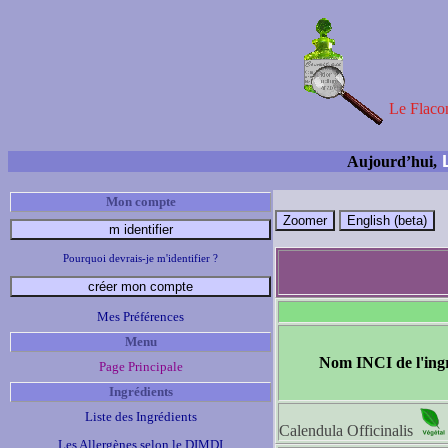
Le Flacon
L
Aujourd’hui,
Mon compte
Pourquoi devrais-je m'identifier ?
Mes Préférences
Menu
Nom INCI de l'ing
Page Principale
Ingrédients
Liste des Ingrédients
Calendula Officinalis
Les Allergènes selon le DIMDI