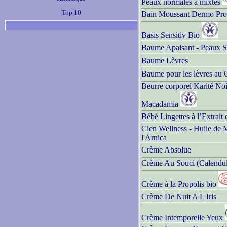
Peaux normales à mixtes
Top 10
Bain Moussant Dermo Prot
Basis Sensitiv Bio
Baume Apaisant - Peaux S
Baume Lèvres
Baume pour les lèvres au 
Beurre corporel Karité No
Macadamia
Bébé Lingettes à l’Extrait
Cien Wellness - Huile de 
l'Arnica
Crème Absolue
Crème Au Souci (Calendula
Crème à la Propolis bio
Crème De Nuit A L Iris
Crème Intemporelle Yeux