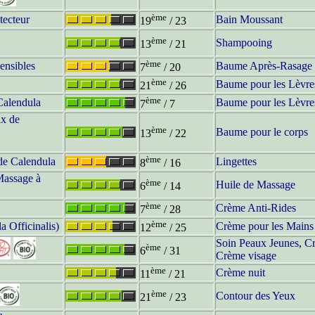
ème
ecteur
Bain Moussant
19
/ 23
ème
Shampooing
13
/ 21
ème
ensibles
Baume Après-Rasage
7
/ 20
ème
Baume pour les Lèvre
21
/ 26
ème
Calendula
Baume pour les Lèvre
7
/ 7
ix de
ème
Baume pour le corps
13
/ 22
ème
 de Calendula
Lingettes
8
/ 16
Massage à
ème
Huile de Massage
6
/ 14
ème
Crème Anti-Rides
7
/ 28
ème
 Officinalis)
Crème pour les Mains
12
/ 25
Soin Peaux Jeunes
,
Cr
ème
6
/ 31
Crème visage
ème
Crème nuit
11
/ 21
ème
Contour des Yeux
21
/ 23