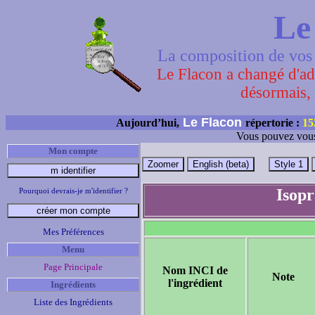
Le
La composition de vos 
Le Flacon a changé d'adr
désormais, 
Le Flacon
Aujourd’hui,
répertorie :
15
Vous pouvez vous
Mon compte
Isopr
Pourquoi devrais-je m'identifier ?
Mes Préférences
Menu
Page Principale
Nom INCI de
Note
l'ingrédient
Ingrédients
Liste des Ingrédients