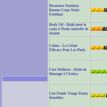
Biosenses Nutrition
Baume Corps Nutri-
Fortifiant
Body Oil - Huile pour le
corps à l'huile naturelle de
sésame
Caftan - La Crème
Efficace Pour Les Pieds
Cien Wellness - Huile de
Massage à l'Arnica
Cire Froide Visage Peaux
Sensibles