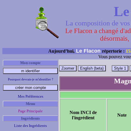
Le
La composition de vos 
Le Flacon a changé d'adr
désormais, 
Le Flacon
Aujourd’hui,
répertorie :
15
Vous pouvez vous
Mon compte
Magne
Pourquoi devrais-je m'identifier ?
Mes Préférences
Menu
Page Principale
Nom INCI de
Note
l'ingrédient
Ingrédients
Liste des Ingrédients