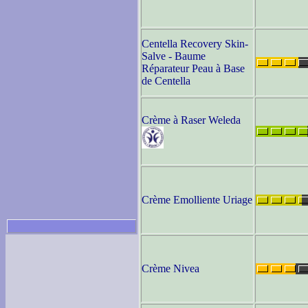
Centella Recovery Skin-
Salve - Baume
Réparateur Peau à Base
de Centella
Crème à Raser Weleda
Crème Emolliente Uriage
Crème Nivea