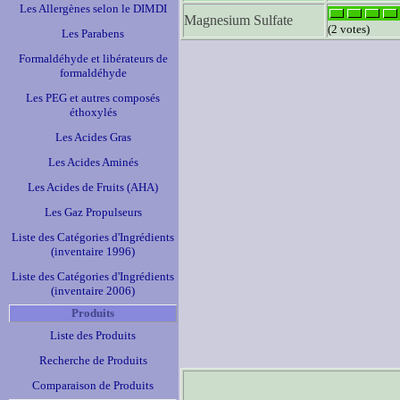
Les Allergènes selon le DIMDI
Magnesium Sulfate
(2 votes)
Les Parabens
Formaldéhyde et libérateurs de
formaldéhyde
Les PEG et autres composés
éthoxylés
Les Acides Gras
Les Acides Aminés
Les Acides de Fruits (AHA)
Les Gaz Propulseurs
Liste des Catégories d'Ingrédients
(inventaire 1996)
Liste des Catégories d'Ingrédients
(inventaire 2006)
Produits
Liste des Produits
Recherche de Produits
Comparaison de Produits