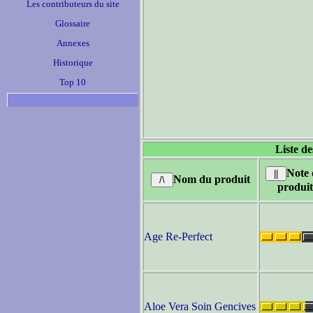
Les contributeurs du site
Glossaire
Annexes
Historique
Top 10
Liste de
Note
Nom du produit
produit
Age Re-Perfect
Aloe Vera Soin Gencives