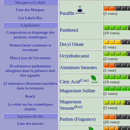
Marques et Labels
Liste des Marques
Paraffin
(3 votes)
Les Labels Bio
Législation
Panthenol
Composition et étiquetage des
(10 votes)
produits cosmétiques
Decyl Oleate
Nomenclature commune et
(1 vote)
inventaire
Octyldodecanol
Mise à jour de l'inventaire
(2 votes)
26 substances parfumantes
Aluminum Stearates
(1 vote)
allergènes dont la présence doit
être signalée
(Can)
Citric Acid
(19 votes)
22 substances désormais interdites
dans les teintures
Magnesium Sulfate
(2 votes)
Reach
Magnesium
La vérité sur les cosmétiques
(Eur)
(3 votes)
Stearate
rétablie
A propos du Site
Parfum (Fragrance)
(26 votes)
Liste des inscrits