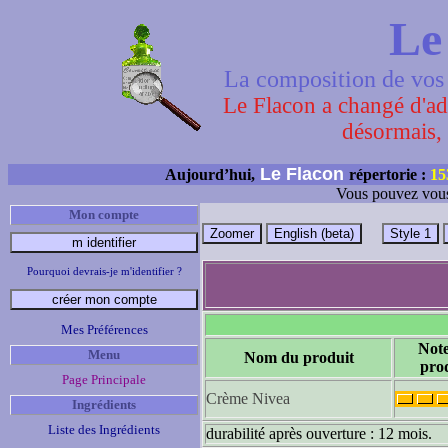
Le
La composition de vos 
Le Flacon a changé d'adr
désormais, 
Le Flacon
Aujourd’hui,
répertorie :
15
Vous pouvez vous
Mon compte
Pourquoi devrais-je m'identifier ?
Mes Préférences
Not
Menu
Nom du produit
pro
Page Principale
Crème Nivea
Ingrédients
Liste des Ingrédients
durabilité après ouverture : 12 mois.