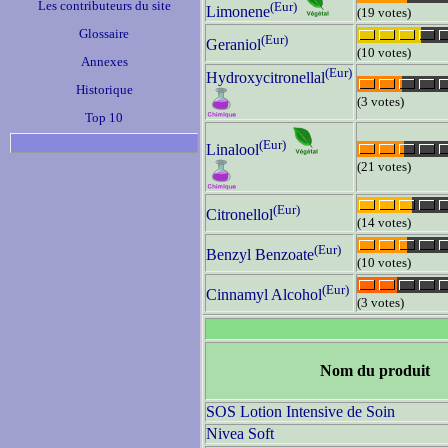
Les contributeurs du site
(Eur)
Limonene
(19 votes)
Glossaire
(Eur)
Geraniol
(10 votes)
Annexes
(Eur)
Hydroxycitronellal
Historique
(3 votes)
Top 10
(Eur)
Linalool
(21 votes)
(Eur)
Citronellol
(14 votes)
(Eur)
Benzyl Benzoate
(10 votes)
(Eur)
Cinnamyl Alcohol
(3 votes)
Nom du produit
SOS Lotion Intensive de Soin
Nivea Soft