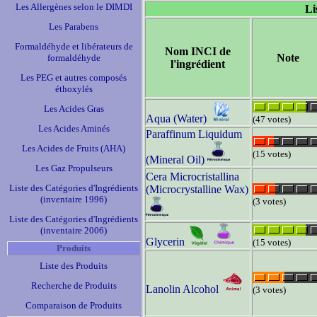
Les Allergènes selon le DIMDI
Li
Les Parabens
Formaldéhyde et libérateurs de
Nom INCI de
Note
formaldéhyde
l'ingrédient
Les PEG et autres composés
éthoxylés
Les Acides Gras
Aqua (Water)
(47 votes)
Les Acides Aminés
Paraffinum Liquidum
Les Acides de Fruits (AHA)
(15 votes)
(Mineral Oil)
Les Gaz Propulseurs
Cera Microcristallina
Liste des Catégories d'Ingrédients
(Microcrystalline Wax)
(inventaire 1996)
(3 votes)
Liste des Catégories d'Ingrédients
(inventaire 2006)
Glycerin
(15 votes)
Produits
Liste des Produits
Recherche de Produits
Lanolin Alcohol
(3 votes)
Comparaison de Produits