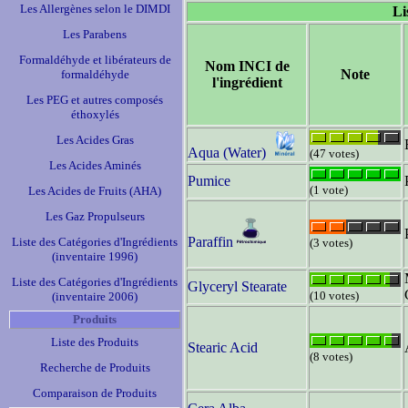
Les Allergènes selon le DIMDI
Li
Les Parabens
Formaldéhyde et libérateurs de
Nom INCI de
Note
formaldéhyde
l'ingrédient
Les PEG et autres composés
éthoxylés
Les Acides Gras
Aqua (Water)
(47 votes)
Les Acides Aminés
Pumice
(1 vote)
Les Acides de Fruits (AHA)
Les Gaz Propulseurs
Paraffin
Liste des Catégories d'Ingrédients
(3 votes)
(inventaire 1996)
Liste des Catégories d'Ingrédients
Glyceryl Stearate
(10 votes)
(inventaire 2006)
Produits
Liste des Produits
Stearic Acid
(8 votes)
Recherche de Produits
Comparaison de Produits