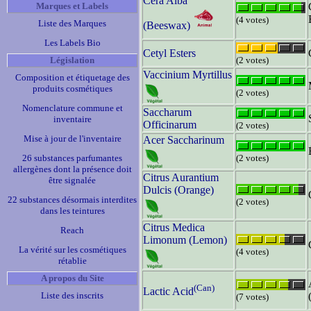
Cera Alba
Marques et Labels
(4 votes)
Liste des Marques
(Beeswax)
Les Labels Bio
Cetyl Esters
Législation
(2 votes)
Vaccinium Myrtillus
Composition et étiquetage des
produits cosmétiques
(2 votes)
Nomenclature commune et
Saccharum
inventaire
Officinarum
(2 votes)
Mise à jour de l'inventaire
Acer Saccharinum
26 substances parfumantes
(2 votes)
allergènes dont la présence doit
Citrus Aurantium
être signalée
Dulcis (Orange)
22 substances désormais interdites
(2 votes)
dans les teintures
Citrus Medica
Reach
Limonum (Lemon)
La vérité sur les cosmétiques
(4 votes)
rétablie
A propos du Site
(Can)
Lactic Acid
Liste des inscrits
(7 votes)