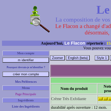
Le
La composition de vos 
Le Flacon a changé d'adr
désormais, 
Le Flacon
Aujourd’hui,
répertorie :
15
Vous pouvez vous
Mon compte
Pourquoi devrais-je m'identifier ?
Mes Préférences
Not
Menu
Nom du produit
pro
Page Principale
Crème Très Exfoliante
Ingrédients
Liste des Ingrédients
durabilité après ouverture : 12 mois.