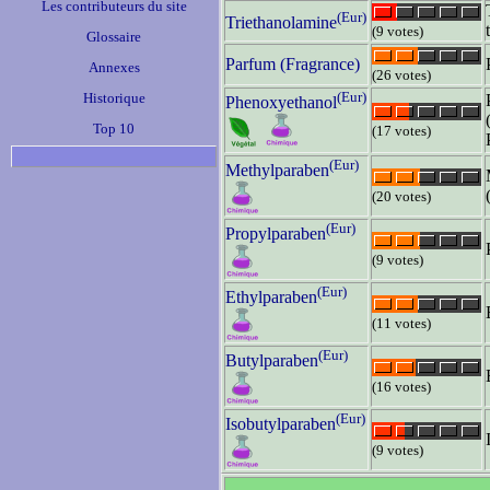
Les contributeurs du site
(Eur)
Triethanolamine
(9 votes)
Glossaire
Parfum (Fragrance)
Annexes
(26 votes)
(Eur)
Historique
Phenoxyethanol
Top 10
(17 votes)
(Eur)
Methylparaben
(20 votes)
(Eur)
Propylparaben
(9 votes)
(Eur)
Ethylparaben
(11 votes)
(Eur)
Butylparaben
(16 votes)
(Eur)
Isobutylparaben
(9 votes)