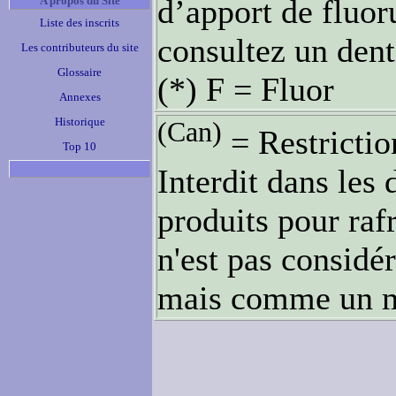
d’apport de fluor
A propos du Site
Liste des inscrits
consultez un den
Les contributeurs du site
Glossaire
(*) F = Fluor
Annexes
Historique
(Can)
= Restrictio
Top 10
Interdit dans les 
produits pour rafr
n'est pas consid
mais comme un 