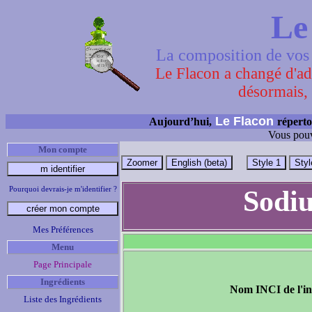
Le
La composition de vos 
Le Flacon a changé d'adr
désormais, 
Le Flacon
Aujourd’hui,
réperto
Vous pouv
Mon compte
Pourquoi devrais-je m'identifier ?
Sodi
Mes Préférences
Menu
Page Principale
Ingrédients
Nom INCI de l'in
Liste des Ingrédients