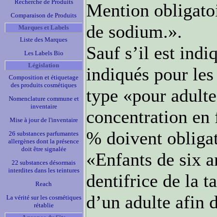
Recherche de Produits
Mention obligato
Comparaison de Produits
de sodium.».
Marques et Labels
Liste des Marques
Sauf s’il est indi
Les Labels Bio
Législation
indiqués pour les
Composition et étiquetage
des produits cosmétiques
type «pour adulte
Nomenclature commune et
inventaire
concentration en 
Mise à jour de l'inventaire
% doivent obligat
26 substances parfumantes
allergènes dont la présence
doit être signalée
«Enfants de six a
22 substances désormais
interdites dans les teintures
dentifrice de la t
Reach
d’un adulte afin 
La vérité sur les cosmétiques
rétablie