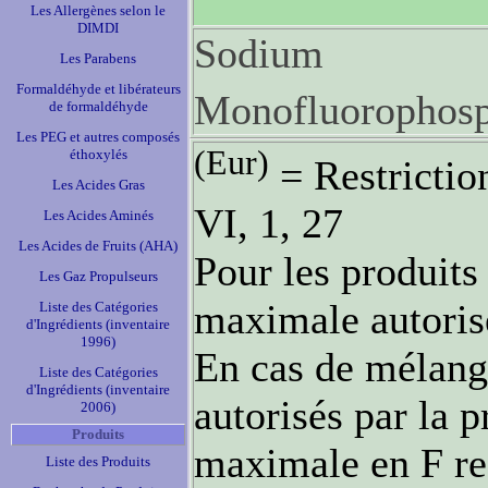
Les Allergènes selon le
DIMDI
Sodium
Les Parabens
Formaldéhyde et libérateurs
Monofluorophosp
de formaldéhyde
Les PEG et autres composés
(Eur)
éthoxylés
= Restrictio
Les Acides Gras
VI, 1, 27
Les Acides Aminés
Les Acides de Fruits (AHA)
Pour les produits
Les Gaz Propulseurs
maximale autoris
Liste des Catégories
d'Ingrédients (inventaire
1996)
En cas de mélang
Liste des Catégories
d'Ingrédients (inventaire
autorisés par la 
2006)
Produits
maximale en F res
Liste des Produits