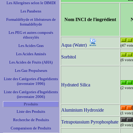
Les Allergènes selon le DIMDI
Les Parabens
Nom INCI de l'ingrédient
N
Formaldéhyde et libérateurs de
formaldéhyde
Les PEG et autres composés
éthoxylés
Aqua (Water)
(47 vot
Les Acides Gras
Les Acides Aminés
Sorbitol
(6 votes
Les Acides de Fruits (AHA)
Les Gaz Propulseurs
Liste des Catégories d'Ingrédients
(inventaire 1996)
Hydrated Silica
(2 votes
Liste des Catégories d'Ingrédients
(inventaire 2006)
Produits
Aluminium Hydroxide
Liste des Produits
(1 vote)
Recherche de Produits
Tetrapotassium Pyrophosphate
(0 vote)
Comparaison de Produits