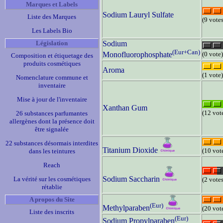
Marques et Labels
Sodium Lauryl Sulfate
Liste des Marques
(9 votes
Les Labels Bio
Législation
Sodium
(Eur+Can)
(0 vote)
Monofluorophosphate
Composition et étiquetage des
produits cosmétiques
Aroma
(1 vote)
Nomenclature commune et
inventaire
Mise à jour de l'inventaire
Xanthan Gum
(12 vot
26 substances parfumantes
allergènes dont la présence doit
être signalée
22 substances désormais interdites
Titanium Dioxide
(10 vot
dans les teintures
Reach
Sodium Saccharin
La vérité sur les cosmétiques
(2 votes
rétablie
A propos du Site
(Eur)
Methylparaben
(20 vot
Liste des inscrits
(Eur)
Sodium Propylparaben