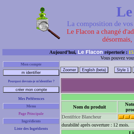
Le
La composition de vos 
Le Flacon a changé d'adr
désormais, 
Le Flacon
Aujourd’hui,
répertorie :
15
Vous pouvez vous
Mon compte
Pourquoi devrais-je m'identifier ?
Mes Préférences
Not
Menu
Nom du produit
pro
Page Principale
Dentifrice Blancheur
Ingrédients
durabilité après ouverture : 12 mois.
Liste des Ingrédients
Li