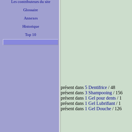
Les contributeurs du site
Glossaire
Annexes
Historique
Top 10
présent dans
5 Dentifrice
/ 48
présent dans
3 Shampooing
/ 156
présent dans
1 Gel pour dents
/ 1
présent dans
1 Gel Lubrifiant
/ 1
présent dans
1 Gel Douche
/ 126