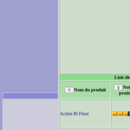
Liste de
Not
Nom du produit
produ
Action Bi Fluor