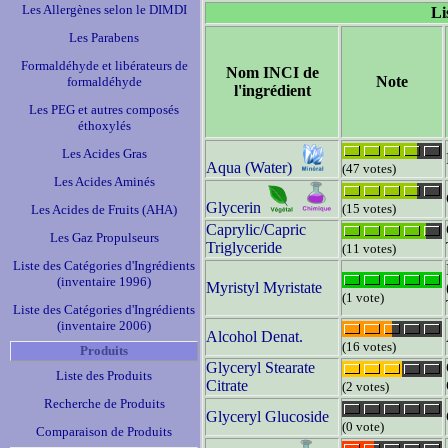
Les Allergènes selon le DIMDI
Li
Les Parabens
Formaldéhyde et libérateurs de
Nom INCI de
Note
formaldéhyde
l'ingrédient
Les PEG et autres composés
éthoxylés
Les Acides Gras
Aqua (Water)
(47 votes)
Les Acides Aminés
Glycerin
(15 votes)
Les Acides de Fruits (AHA)
Caprylic/Capric
Les Gaz Propulseurs
Triglyceride
(11 votes)
Liste des Catégories d'Ingrédients
(inventaire 1996)
Myristyl Myristate
(1 vote)
Liste des Catégories d'Ingrédients
(inventaire 2006)
Alcohol Denat.
(16 votes)
Produits
Glyceryl Stearate
Liste des Produits
Citrate
(2 votes)
Recherche de Produits
Glyceryl Glucoside
(0 vote)
Comparaison de Produits