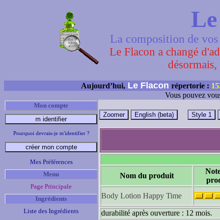
Le
La composition de vos 
Le Flacon a changé d'adr
désormais, 
Le Flacon
Aujourd’hui,
répertorie :
15
Vous pouvez vous
Mon compte
Pourquoi devrais-je m'identifier ?
Mes Préférences
Not
Menu
Nom du produit
pro
Page Principale
Body Lotion Happy Time
Ingrédients
Liste des Ingrédients
durabilité après ouverture : 12 mois.