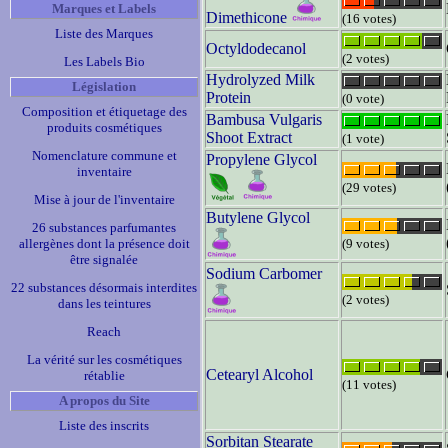
Marques et Labels
Dimethicone
(16 votes)
Liste des Marques
Octyldodecanol
(2 votes)
Les Labels Bio
Hydrolyzed Milk
Législation
Protein
(0 vote)
Composition et étiquetage des
Bambusa Vulgaris
produits cosmétiques
Shoot Extract
(1 vote)
Nomenclature commune et
Propylene Glycol
inventaire
(29 votes)
Mise à jour de l'inventaire
Butylene Glycol
26 substances parfumantes
allergènes dont la présence doit
(9 votes)
être signalée
Sodium Carbomer
22 substances désormais interdites
(2 votes)
dans les teintures
Reach
La vérité sur les cosmétiques
Cetearyl Alcohol
rétablie
(11 votes)
A propos du Site
Liste des inscrits
Sorbitan Stearate