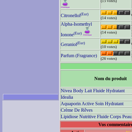
(15 votes)
(Eur)
Citronellol
(14 votes)
Alpha-Isomethyl
(14 votes)
(Eur)
Ionone
(Eur)
Geraniol
(10 votes)
Parfum (Fragrance)
(26 votes)
Nom du produit
Nivea Body Lait Fluide Hydratant
Idealia
Aquaporin Active Soin Hydratant
Crème De Rêves
Lipidiose Nutritive Fluide Corps Pea
Vos commentaire