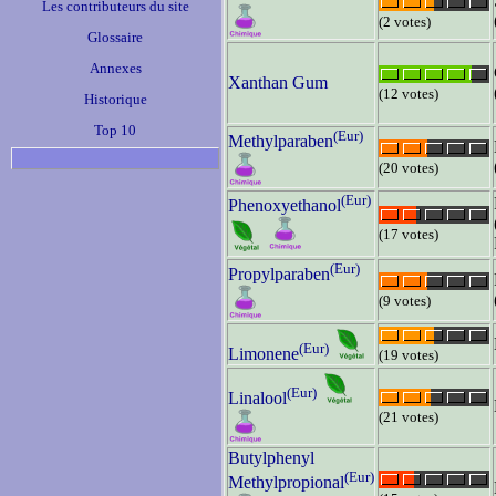
Les contributeurs du site
(2 votes)
Glossaire
Annexes
Xanthan Gum
(12 votes)
Historique
Top 10
(Eur)
Methylparaben
(20 votes)
(Eur)
Phenoxyethanol
(17 votes)
(Eur)
Propylparaben
(9 votes)
(Eur)
Limonene
(19 votes)
(Eur)
Linalool
(21 votes)
Butylphenyl
(Eur)
Methylpropional