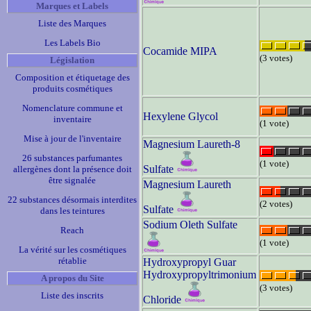
Marques et Labels
Liste des Marques
Les Labels Bio
Cocamide MIPA
(3 votes)
Législation
Composition et étiquetage des
produits cosmétiques
Nomenclature commune et
Hexylene Glycol
inventaire
(1 vote)
Mise à jour de l'inventaire
Magnesium Laureth-8
26 substances parfumantes
(1 vote)
Sulfate
allergènes dont la présence doit
être signalée
Magnesium Laureth
22 substances désormais interdites
(2 votes)
Sulfate
dans les teintures
Sodium Oleth Sulfate
Reach
(1 vote)
La vérité sur les cosmétiques
rétablie
Hydroxypropyl Guar
Hydroxypropyltrimonium
A propos du Site
(3 votes)
Liste des inscrits
Chloride