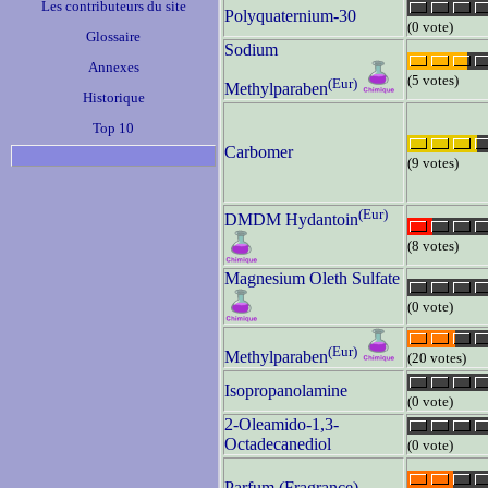
Les contributeurs du site
Polyquaternium-30
(0 vote)
Glossaire
Sodium
Annexes
(5 votes)
(Eur)
Methylparaben
Historique
Top 10
Carbomer
(9 votes)
(Eur)
DMDM Hydantoin
(8 votes)
Magnesium Oleth Sulfate
(0 vote)
(Eur)
Methylparaben
(20 votes)
Isopropanolamine
(0 vote)
2-Oleamido-1,3-
Octadecanediol
(0 vote)
Parfum (Fragrance)