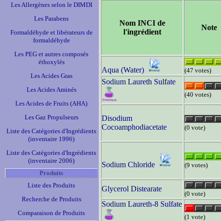
Les Allergènes selon le DIMDI
Les Parabens
Nom INCI de
Note
l'ingrédient
Formaldéhyde et libérateurs de
formaldéhyde
Les PEG et autres composés
éthoxylés
Aqua (Water)
(47 votes)
Les Acides Gras
Sodium Laureth Sulfate
Les Acides Aminés
(40 votes)
Les Acides de Fruits (AHA)
Les Gaz Propulseurs
Disodium
Cocoamphodiacetate
(0 vote)
Liste des Catégories d'Ingrédients
(inventaire 1996)
Liste des Catégories d'Ingrédients
(inventaire 2006)
Sodium Chloride
(9 votes)
Produits
Liste des Produits
Glycerol Distearate
(0 vote)
Recherche de Produits
Sodium Laureth-8 Sulfate
Comparaison de Produits
(1 vote)