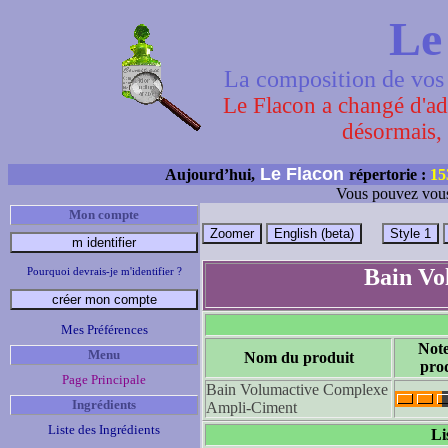
Le
La composition de vos 
Le Flacon a changé d'adr
désormais, 
Le Flacon
Aujourd’hui,
répertorie :
15
Vous pouvez vous
Mon compte
Bain Vo
Pourquoi devrais-je m'identifier ?
Mes Préférences
Not
Menu
Nom du produit
pro
Page Principale
Bain Volumactive Complexe
Ingrédients
Ampli-Ciment
Liste des Ingrédients
Li